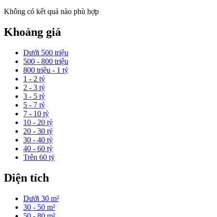
Không có kết quả nào phù hợp
Khoảng giá
Dưới 500 triệu
500 - 800 triệu
800 triệu - 1 tỷ
1 - 2 tỷ
2 - 3 tỷ
3 - 5 tỷ
5 - 7 tỷ
7 - 10 tỷ
10 - 20 tỷ
20 - 30 tỷ
30 - 40 tỷ
40 - 60 tỷ
Trên 60 tỷ
Diện tích
Dưới 30 m²
30 - 50 m²
50 - 80 m²