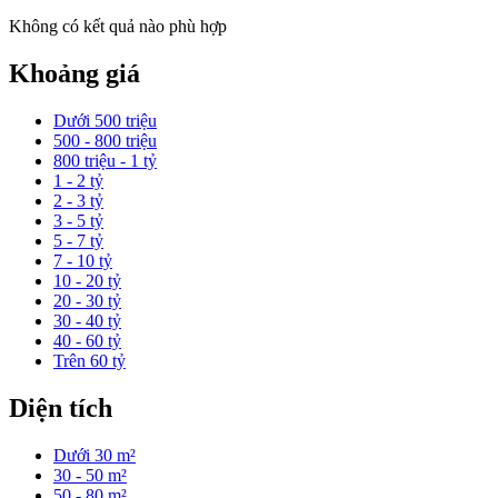
Không có kết quả nào phù hợp
Khoảng giá
Dưới 500 triệu
500 - 800 triệu
800 triệu - 1 tỷ
1 - 2 tỷ
2 - 3 tỷ
3 - 5 tỷ
5 - 7 tỷ
7 - 10 tỷ
10 - 20 tỷ
20 - 30 tỷ
30 - 40 tỷ
40 - 60 tỷ
Trên 60 tỷ
Diện tích
Dưới 30 m²
30 - 50 m²
50 - 80 m²