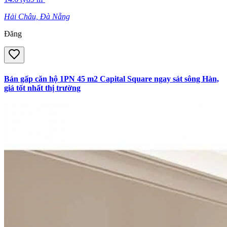
Hải Châu, Đà Nẵng
Đăng
Bán gấp căn hộ 1PN 45 m2 Capital Square ngay sát sông Hàn,
giá tốt nhất thị trường