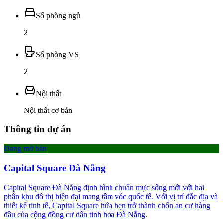
Số phòng ngủ
2
Số phòng VS
2
Nội thất
Nội thất cơ bản
Thông tin dự án
Đang mở bán
Capital Square Đà Nẵng
Capital Square Đà Nẵng định hình chuẩn mực sống mới với hai
phân khu đô thị hiện đại mang tầm vóc quốc tế. Với vị trí đắc địa và
thiết kế tinh tế, Capital Square hứa hẹn trở thành chốn an cư hàng
đầu của cộng đồng cư dân tinh hoa Đà Nẵng.