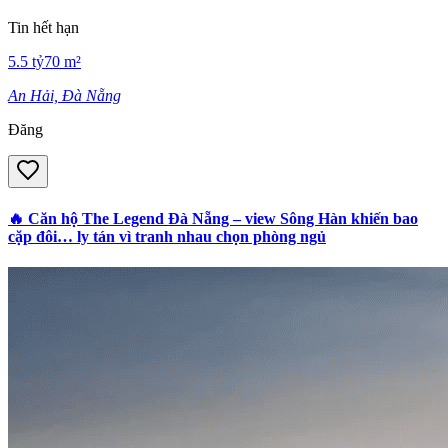
Tin hết hạn
5.5
tỷ
70
m²
An Hải, Đà Nẵng
Đăng
🔥 Căn hộ The Legend Đà Nẵng – view Sông Hàn khiến bao
cặp đôi… ly tán vì tranh nhau chọn phòng ngủ