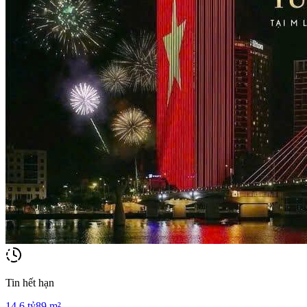
Tin hết hạn
14.6
tỷ
89
m²