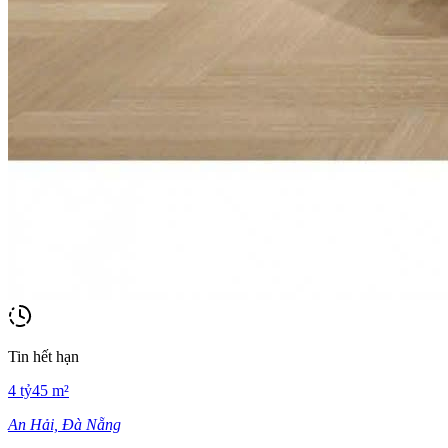
Tin hết hạn
4
tỷ
45
m²
An Hải, Đà Nẵng