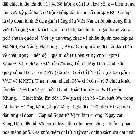
đãi chiết khấu lên đến 17%. Số lượng căn hộ view sông – biển trung
tâm cực kỳ giới hạn, cơ hội không dành cho số đông. BRG Group
là tập đoàn kinh tế đa ngành hàng đầu Việt Nam, nổi bật trong lĩnh
vực bất động sản, khách sạn – du lịch, tài chính – ngân hàng và sân
golf chuẩn quốc tế. Với uy tín vững chắc và nhiều dự án cao cấp tại
Hà Nội, Đà Nẵng, Hạ Long…, BRG Group mang đến sự đảm bảo
về chất lượng – tiến độ – giá trị đầu tư bền vững cho Capital
Square. Vị trí dự án: Mặt tiền đường Trần Hưng Đạo, cạnh cầu
quay sông Hàn. Căn 2 PN (70m2) - Giá chỉ từ 5 tỷ 5 (đã bao gồm
VAT và KPBT). Thanh toán nhanh 95% chỉ còn 4 tỷ 7 chiếu khấu
lên đến 15% Phương Thức Thanh Toán Linh Hoạt & Ưu Đãi
Khủng. + Chiết khấu lên đến 15% giá trị căn hộ - Lãi suất 0% trong
24 tháng + Tặng kèm gói quà tặng trị giá đến 100 triệu Vì sao nên
đầu tư giai đoạn 1 Capital Square? Vị trí kim cương: Ngay cầu
Sông Hàn, liền kề Vincom Plaza, tầm nhìn trọn sông – biển – pháo
hoa thành phố. Giá khởi điểm chỉ từ 4 tỷ/căn, chính sách ưu đãi nhất