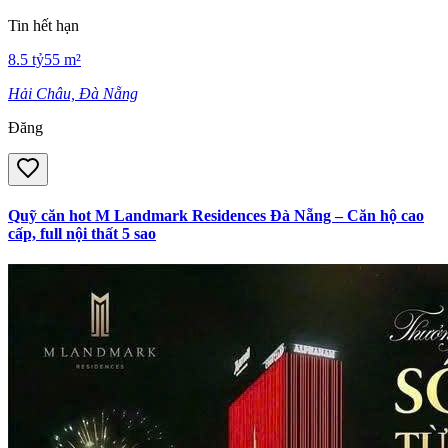
Tin hết hạn
8.5
tỷ
55
m²
Hải Châu, Đà Nẵng
Đăng
Quỹ căn hot M Landmark Residences Đà Nẵng – Căn hộ cao
cấp, full nội thất 5 sao