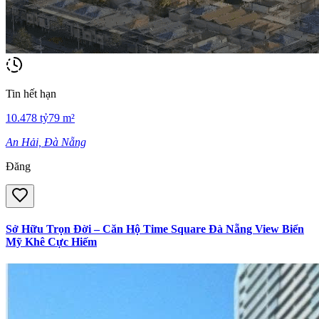
Tin hết hạn
10.478
tỷ
79
m²
An Hải, Đà Nẵng
Đăng
Sở Hữu Trọn Đời – Căn Hộ Time Square Đà Nẵng View Biển
Mỹ Khê Cực Hiếm