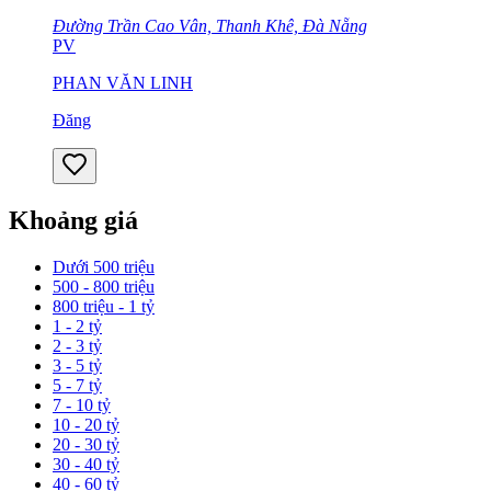
Đường Trần Cao Vân, Thanh Khê, Đà Nẵng
PV
PHAN VĂN LINH
Đăng
Khoảng giá
Dưới 500 triệu
500 - 800 triệu
800 triệu - 1 tỷ
1 - 2 tỷ
2 - 3 tỷ
3 - 5 tỷ
5 - 7 tỷ
7 - 10 tỷ
10 - 20 tỷ
20 - 30 tỷ
30 - 40 tỷ
40 - 60 tỷ