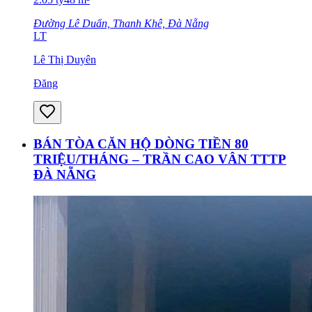
Đường Lê Duẩn, Thanh Khê, Đà Nẵng
LT
Lê Thị Duyên
Đăng
BÁN TÒA CĂN HỘ DÒNG TIỀN 80
TRIỆU/THÁNG – TRẦN CAO VÂN TTTP
ĐÀ NẴNG