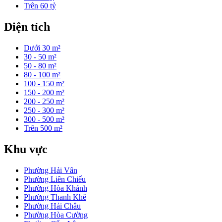
Trên 60 tỷ
Diện tích
Dưới 30 m²
30 - 50 m²
50 - 80 m²
80 - 100 m²
100 - 150 m²
150 - 200 m²
200 - 250 m²
250 - 300 m²
300 - 500 m²
Trên 500 m²
Khu vực
Phường Hải Vân
Phường Liên Chiểu
Phường Hòa Khánh
Phường Thanh Khê
Phường Hải Châu
Phường Hòa Cường