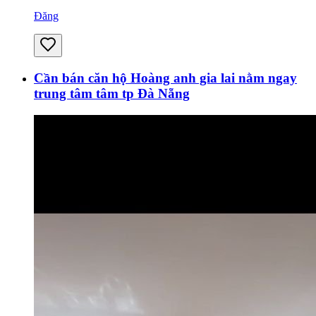
Đăng
Cần bán căn hộ Hoàng anh gia lai nằm ngay
trung tâm tâm tp Đà Nẵng