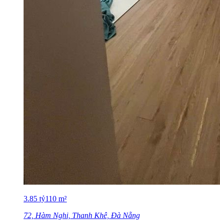
3.85
tỷ
110
m²
72, Hàm Nghi, Thanh Khê, Đà Nẵng