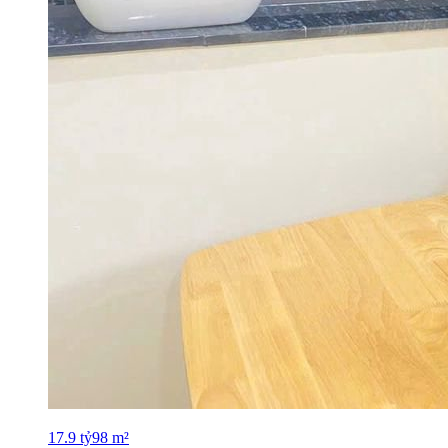
17.9
tỷ
98
m²