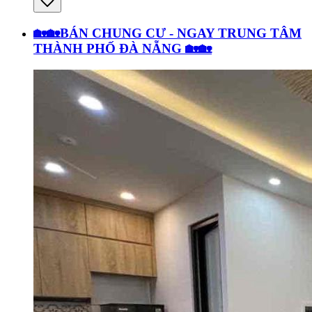
🏡🏡BÁN CHUNG CƯ - NGAY TRUNG TÂM
THÀNH PHỐ ĐÀ NẴNG 🏡🏡