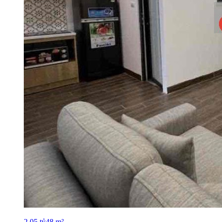
2.05
tỷ
48
m²