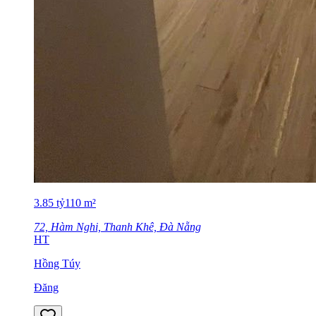
3.85
tỷ
110
m²
72, Hàm Nghi, Thanh Khê, Đà Nẵng
HT
Hồng Túy
Đăng