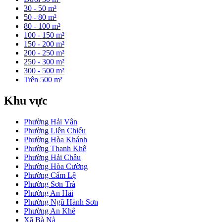
30 - 50 m²
50 - 80 m²
80 - 100 m²
100 - 150 m²
150 - 200 m²
200 - 250 m²
250 - 300 m²
300 - 500 m²
Trên 500 m²
Khu vực
Phường Hải Vân
Phường Liên Chiểu
Phường Hòa Khánh
Phường Thanh Khê
Phường Hải Châu
Phường Hòa Cường
Phường Cẩm Lệ
Phường Sơn Trà
Phường An Hải
Phường Ngũ Hành Sơn
Phường An Khê
Xã Bà Nà