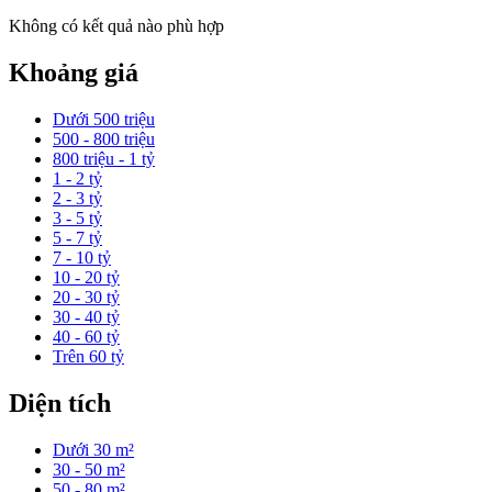
Không có kết quả nào phù hợp
Khoảng giá
Dưới 500 triệu
500 - 800 triệu
800 triệu - 1 tỷ
1 - 2 tỷ
2 - 3 tỷ
3 - 5 tỷ
5 - 7 tỷ
7 - 10 tỷ
10 - 20 tỷ
20 - 30 tỷ
30 - 40 tỷ
40 - 60 tỷ
Trên 60 tỷ
Diện tích
Dưới 30 m²
30 - 50 m²
50 - 80 m²