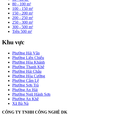
80 - 100 m²
100 - 150 m²
150 - 200 m²
200 - 250 m²
250 - 300 m²
300 - 500 m²
Trên 500 m²
Khu vực
Phường Hải Vân
Phường Liên Chiểu
Phường Hòa Khánh
Phường Thanh Khê
Phường Hải Châu
Phường Hòa Cường
Phường Cẩm Lệ
Phường Sơn Trà
Phường An Hải
Phường Ngũ Hành Sơn
Phường An Khê
Xã Bà Nà
CÔNG TY TNHH CÔNG NGHỆ DK