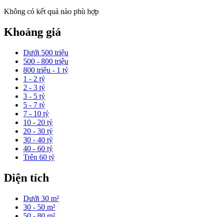
Không có kết quả nào phù hợp
Khoảng giá
Dưới 500 triệu
500 - 800 triệu
800 triệu - 1 tỷ
1 - 2 tỷ
2 - 3 tỷ
3 - 5 tỷ
5 - 7 tỷ
7 - 10 tỷ
10 - 20 tỷ
20 - 30 tỷ
30 - 40 tỷ
40 - 60 tỷ
Trên 60 tỷ
Diện tích
Dưới 30 m²
30 - 50 m²
50 - 80 m²