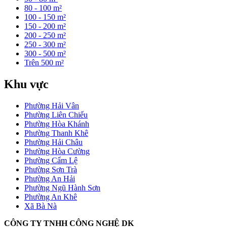
80 - 100 m²
100 - 150 m²
150 - 200 m²
200 - 250 m²
250 - 300 m²
300 - 500 m²
Trên 500 m²
Khu vực
Phường Hải Vân
Phường Liên Chiểu
Phường Hòa Khánh
Phường Thanh Khê
Phường Hải Châu
Phường Hòa Cường
Phường Cẩm Lệ
Phường Sơn Trà
Phường An Hải
Phường Ngũ Hành Sơn
Phường An Khê
Xã Bà Nà
CÔNG TY TNHH CÔNG NGHỆ DK