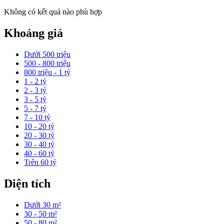
Không có kết quả nào phù hợp
Khoảng giá
Dưới 500 triệu
500 - 800 triệu
800 triệu - 1 tỷ
1 - 2 tỷ
2 - 3 tỷ
3 - 5 tỷ
5 - 7 tỷ
7 - 10 tỷ
10 - 20 tỷ
20 - 30 tỷ
30 - 40 tỷ
40 - 60 tỷ
Trên 60 tỷ
Diện tích
Dưới 30 m²
30 - 50 m²
50 - 80 m²