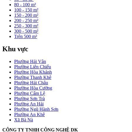
80 - 100 m²
100 - 150 m²
150 - 200 m²
200 - 250 m²
250 - 300 m²
300 - 500 m²
Trên 500 m²
Khu vực
Phường Hải Vân
Phường Liên Chiểu
Phường Hòa Khánh
Phường Thanh Khê
Phường Hải Châu
Phường Hòa Cường
Phường Cẩm Lệ
Phường Sơn Trà
Phường An Hải
Phường Ngũ Hành Sơn
Phường An Khê
Xã Bà Nà
CÔNG TY TNHH CÔNG NGHỆ DK