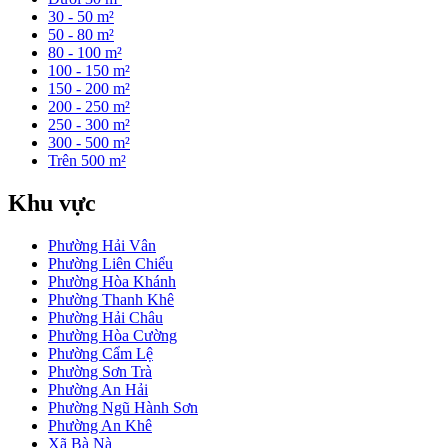
30 - 50 m²
50 - 80 m²
80 - 100 m²
100 - 150 m²
150 - 200 m²
200 - 250 m²
250 - 300 m²
300 - 500 m²
Trên 500 m²
Khu vực
Phường Hải Vân
Phường Liên Chiểu
Phường Hòa Khánh
Phường Thanh Khê
Phường Hải Châu
Phường Hòa Cường
Phường Cẩm Lệ
Phường Sơn Trà
Phường An Hải
Phường Ngũ Hành Sơn
Phường An Khê
Xã Bà Nà