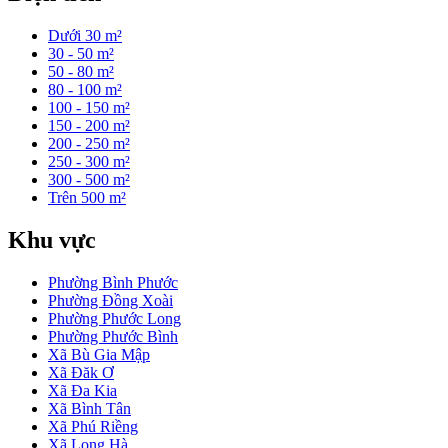
Dưới 30 m²
30 - 50 m²
50 - 80 m²
80 - 100 m²
100 - 150 m²
150 - 200 m²
200 - 250 m²
250 - 300 m²
300 - 500 m²
Trên 500 m²
Khu vực
Phường Bình Phước
Phường Đồng Xoài
Phường Phước Long
Phường Phước Bình
Xã Bù Gia Mập
Xã Đăk Ơ
Xã Đa Kia
Xã Bình Tân
Xã Phú Riềng
Xã Long Hà