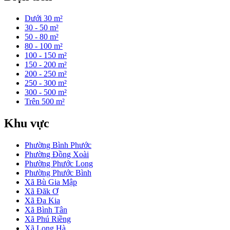
Dưới 30 m²
30 - 50 m²
50 - 80 m²
80 - 100 m²
100 - 150 m²
150 - 200 m²
200 - 250 m²
250 - 300 m²
300 - 500 m²
Trên 500 m²
Khu vực
Phường Bình Phước
Phường Đồng Xoài
Phường Phước Long
Phường Phước Bình
Xã Bù Gia Mập
Xã Đăk Ơ
Xã Đa Kia
Xã Bình Tân
Xã Phú Riềng
Xã Long Hà