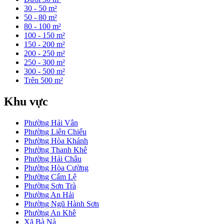
30 - 50 m²
50 - 80 m²
80 - 100 m²
100 - 150 m²
150 - 200 m²
200 - 250 m²
250 - 300 m²
300 - 500 m²
Trên 500 m²
Khu vực
Phường Hải Vân
Phường Liên Chiểu
Phường Hòa Khánh
Phường Thanh Khê
Phường Hải Châu
Phường Hòa Cường
Phường Cẩm Lệ
Phường Sơn Trà
Phường An Hải
Phường Ngũ Hành Sơn
Phường An Khê
Xã Bà Nà