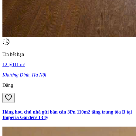
Tin hết hạn
12
tỷ
111
m²
Khương Đình, Hà Nội
Đăng
Hàng hot, chủ nhà gửi bán căn 3Pn 110m2 tầng trung tòa B tại
Imperia Garden/ 13 tỷ