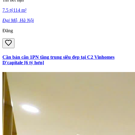
7.5
tỷ
114
m²
Đại Mỗ, Hà Nội
Đăng
Cần bán căn 1PN tầng trung siêu đẹp tại C2 Vinhomes
D'capitale [6 tỷ hơn]