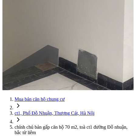
Mua bán căn hộ chung cư
ct1, Phố Đỗ Nhuận, Thượng Cát, Hà Nội
chính chủ bán gấp căn hộ 70 m2, toà ct1 đường Đỗ nhuận,
bắc từ liêm