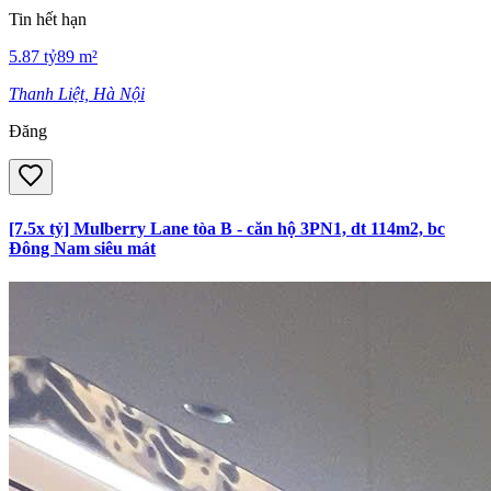
Tin hết hạn
5.87
tỷ
89
m²
Thanh Liệt, Hà Nội
Đăng
[7.5x tỷ] Mulberry Lane tòa B - căn hộ 3PN1, dt 114m2, bc
Đông Nam siêu mát