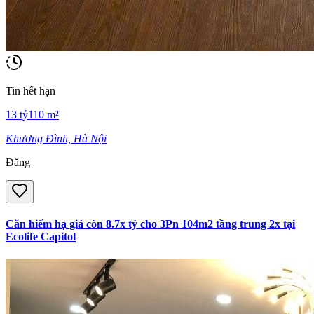
Tin hết hạn
13
tỷ
110
m²
Khương Đình, Hà Nội
Đăng
Căn hiếm hạ giá còn 8.7x tỷ cho 3Pn 104m2 tầng trung 2x tại
Ecolife Capitol