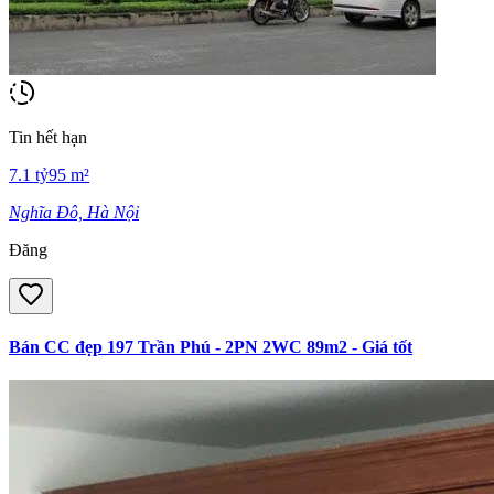
Tin hết hạn
7.1
tỷ
95
m²
Nghĩa Đô, Hà Nội
Đăng
Bán CC đẹp 197 Trần Phú - 2PN 2WC 89m2 - Giá tốt