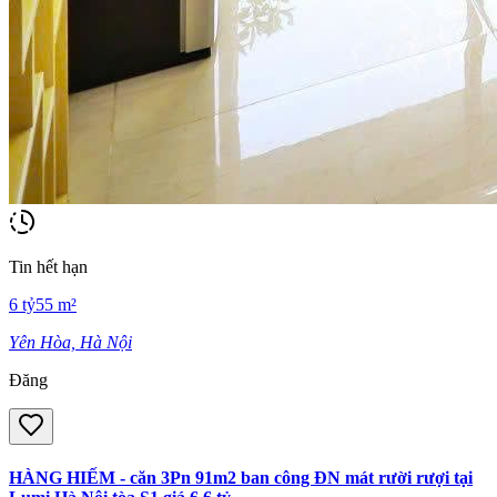
Tin hết hạn
6
tỷ
55
m²
Yên Hòa, Hà Nội
Đăng
HÀNG HIẾM - căn 3Pn 91m2 ban công ĐN mát rười rượi tại