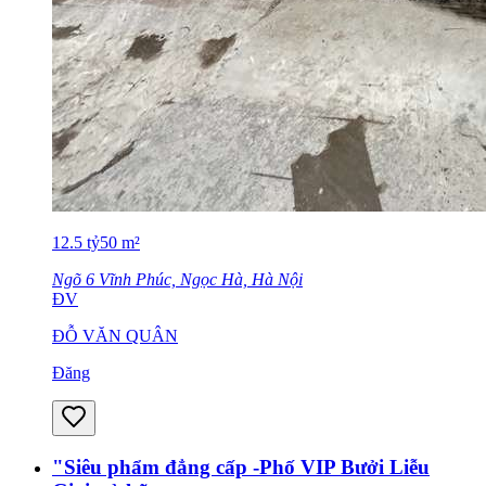
12.5
tỷ
50
m²
Ngõ 6 Vĩnh Phúc, Ngọc Hà, Hà Nội
ĐV
ĐỖ VĂN QUÂN
Đăng
"Siêu phẩm đẳng cấp -Phố VIP Bưởi Liễu