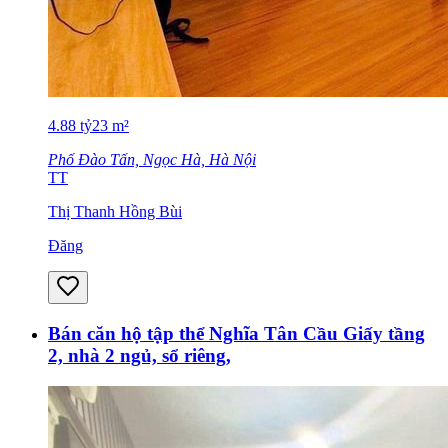
4.88
tỷ
23
m²
Phố Đào Tấn, Ngọc Hà, Hà Nội
TT
Thị Thanh Hồng Bùi
Đăng
Bán căn hộ tập thể Nghĩa Tân Cầu Giấy tầng
2, nhà 2 ngủ, sổ riêng,