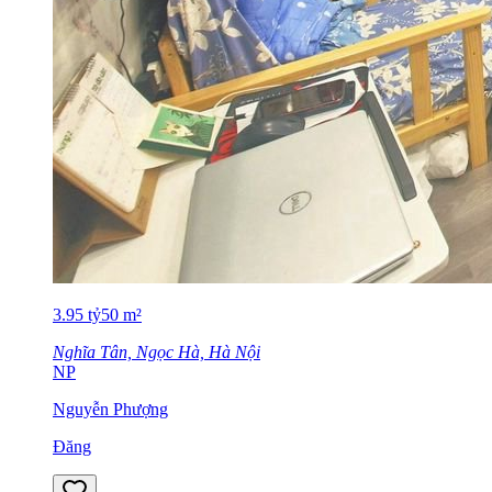
3.95
tỷ
50
m²
Nghĩa Tân, Ngọc Hà, Hà Nội
NP
Nguyễn Phượng
Đăng