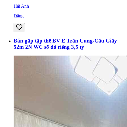
Hải Anh
Đăng
Bán gấp tập thể BV E Trần Cung-Cầu Giấy
52m 2N WC sổ đỏ riêng 3,5 tỷ