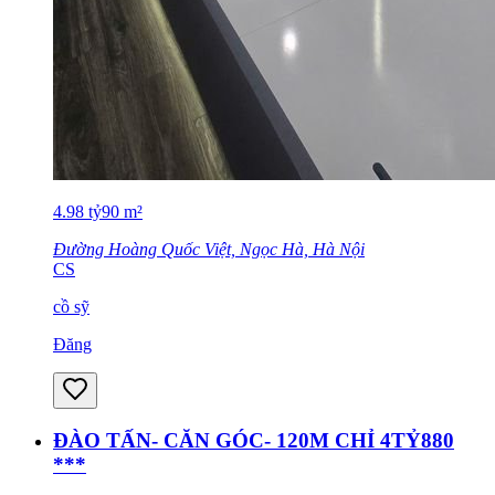
4.98
tỷ
90
m²
Đường Hoàng Quốc Việt, Ngọc Hà, Hà Nội
CS
cồ sỹ
Đăng
ĐÀO TẤN- CĂN GÓC- 120M CHỈ 4TỶ880
***