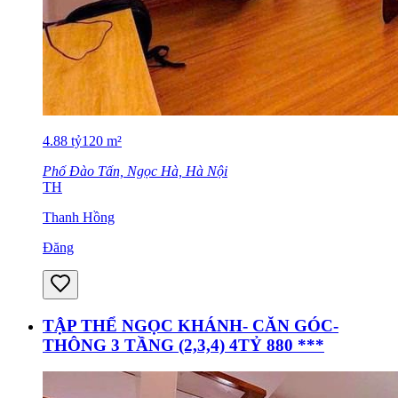
4.88
tỷ
120
m²
Phố Đào Tấn, Ngọc Hà, Hà Nội
TH
Thanh Hồng
Đăng
TẬP THỂ NGỌC KHÁNH- CĂN GÓC-
THÔNG 3 TẦNG (2,3,4) 4TỶ 880 ***