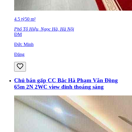
4.5
tỷ
50
m²
Phố Tô Hiệu, Ngọc Hà, Hà Nội
ĐM
Đức Minh
Đăng
Chủ bán gấp CC Bắc Hà Phạm Văn Đồng
65m 2N 2WC view đỉnh thoáng sáng