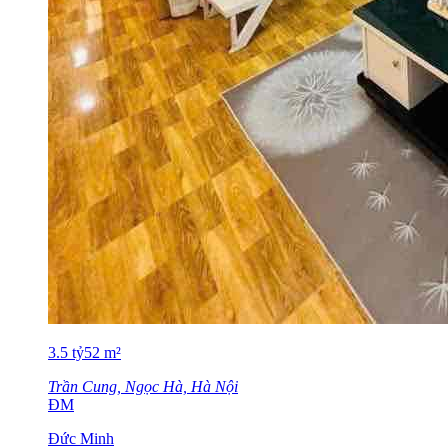
3.5
tỷ
52
m²
Trần Cung, Ngọc Hà, Hà Nội
ĐM
Đức Minh