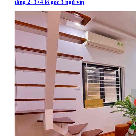
tầng 2+3+4 lô góc 3 ngủ víp