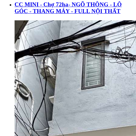
CC MINI - Chợ 72ha- NGÕ THÔNG - LÔ
GÓC - THANG MÁY - FULL NỘI THẤT