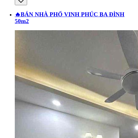
🔥BÁN NHÀ PHỐ VINH PHÚC BA ĐÌNH
50m2