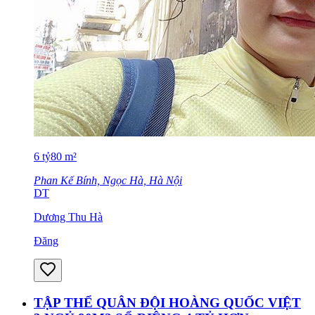
6
tỷ
80
m²
Phan Kế Bính, Ngọc Hà, Hà Nội
DT
Dương Thu Hà
Đăng
TẬP THỂ QUÂN ĐỘI HOÀNG QUỐC VIỆT