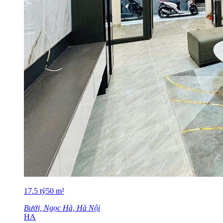
17.5
tỷ
50
m²
Bưởi, Ngọc Hà, Hà Nội
HA