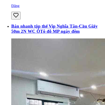
Đăng
Bán nhanh tập thể Vip Nghĩa Tân-Cầu Giấy
50m 2N WC ÔTô đỗ MP ngày đêm