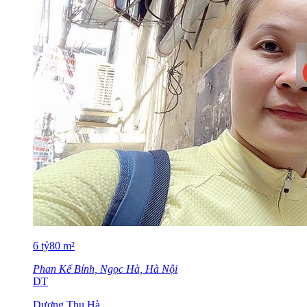
6
tỷ
80
m²
Phan Kế Bính, Ngọc Hà, Hà Nội
DT
Dương Thu Hà