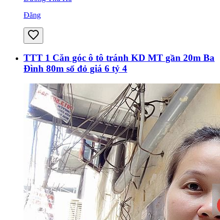
Đăng
TTT 1 Căn góc ô tô tránh KD MT gần 20m Ba
Đình 80m sổ đỏ giá 6 tỷ 4