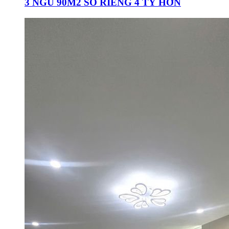
3 NGỦ 90M2 SỔ RIÊNG 4 TỶ HƠN