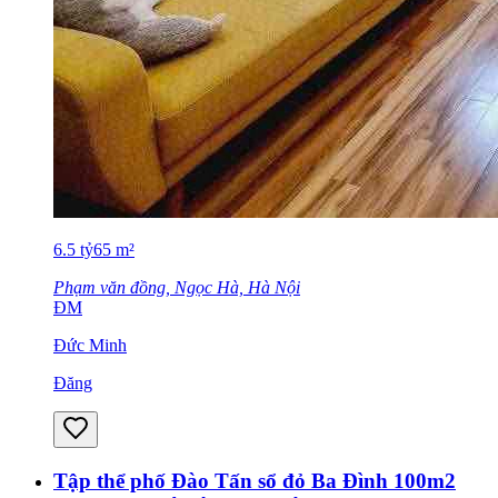
6.5
tỷ
65
m²
Phạm văn đồng, Ngọc Hà, Hà Nội
ĐM
Đức Minh
Đăng
Tập thể phố Đào Tấn sổ đỏ Ba Đình 100m2