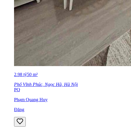
2.98
tỷ
50
m²
Phố Vĩnh Phúc, Ngọc Hà, Hà Nội
PQ
Phạm Quang Huy
Đăng