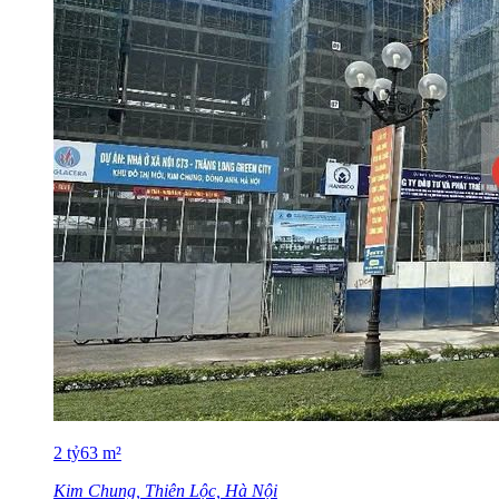
2
tỷ
63
m²
Kim Chung, Thiên Lộc, Hà Nội