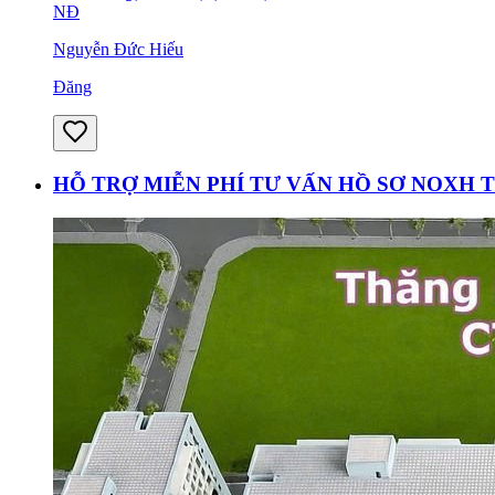
NĐ
Nguyễn Đức Hiếu
Đăng
HỖ TRỢ MIỄN PHÍ TƯ VẤN HỒ SƠ NOXH 