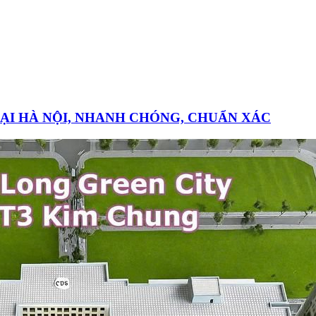
TẠI HÀ NỘI, NHANH CHÓNG, CHUẨN XÁC