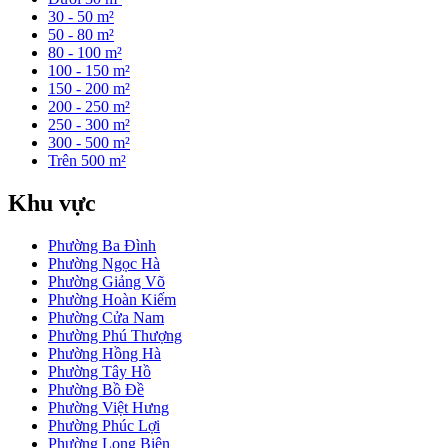
30 - 50 m²
50 - 80 m²
80 - 100 m²
100 - 150 m²
150 - 200 m²
200 - 250 m²
250 - 300 m²
300 - 500 m²
Trên 500 m²
Khu vực
Phường Ba Đình
Phường Ngọc Hà
Phường Giảng Võ
Phường Hoàn Kiếm
Phường Cửa Nam
Phường Phú Thượng
Phường Hồng Hà
Phường Tây Hồ
Phường Bồ Đề
Phường Việt Hưng
Phường Phúc Lợi
Phường Long Biên