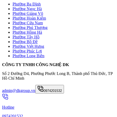
Phường Ba Đình
Phường Ngọc Hà
Phường Giảng Võ
Phường Hoàn Kiếm
Phường Cửa Nam
Phường Phú Thượng
Phường Hồng Hà
Phường Tây Hồ
Phường Bồ Đề
Phường Việt Hưng
Phường Phúc Lợi
Phường Long Biên
CÔNG TY TNHH CÔNG NGHỆ DK
Số 2 Đường D4, Phường Phước Long B, Thành phố Thủ Đức, TP
Hồ Chí Minh
admin@dkgroup.vn
0974201532
Hotline
0974201532