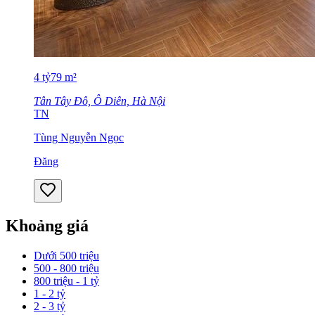
4
tỷ
79
m²
Tân Tây Đô, Ô Diên, Hà Nội
TN
Tùng Nguyễn Ngọc
Đăng
Khoảng giá
Dưới 500 triệu
500 - 800 triệu
800 triệu - 1 tỷ
1 - 2 tỷ
2 - 3 tỷ