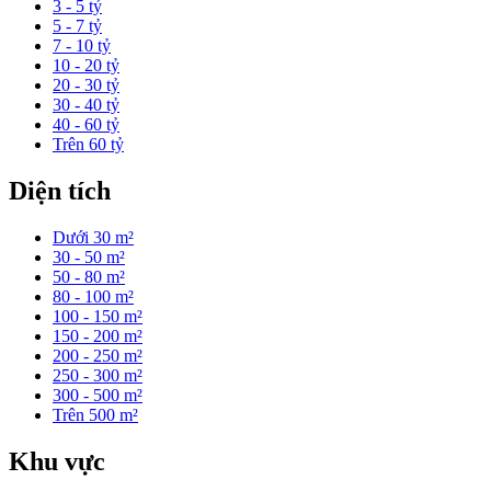
3 - 5 tỷ
5 - 7 tỷ
7 - 10 tỷ
10 - 20 tỷ
20 - 30 tỷ
30 - 40 tỷ
40 - 60 tỷ
Trên 60 tỷ
Diện tích
Dưới 30 m²
30 - 50 m²
50 - 80 m²
80 - 100 m²
100 - 150 m²
150 - 200 m²
200 - 250 m²
250 - 300 m²
300 - 500 m²
Trên 500 m²
Khu vực