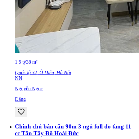
1.5
tỷ
38
m²
Quốc lộ 32, Ô Diên, Hà Nội
NN
Nguyễn Ngọc
Đăng
Chinh chủ bán căn 90m 3 ngủ full đồ tầng 11
cc Tân Tây Đô Hoài Đức