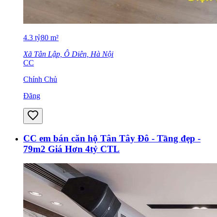
4.3
tỷ
80
m²
Xã Tân Lập, Ô Diên, Hà Nội
CC
Chính Chủ
Đăng
CC em bán căn hộ Tân Tây Đô - Tầng đẹp -
79m2 Giá Hơn 4tỷ CTL