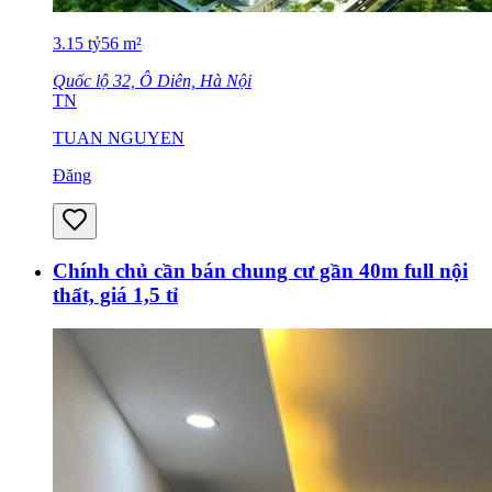
3.15
tỷ
56
m²
Quốc lộ 32, Ô Diên, Hà Nội
TN
TUAN NGUYEN
Đăng
Chính chủ cần bán chung cư gần 40m full nội
thất, giá 1,5 tỉ