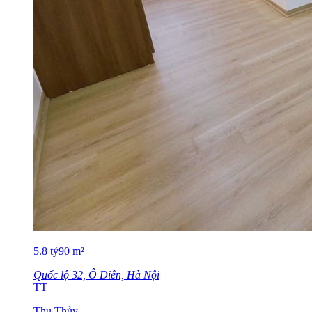
5.8
tỷ
90
m²
Quốc lộ 32, Ô Diên, Hà Nội
TT
Thu Thủy