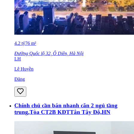
4.2
tỷ
76
m²
Đường Quốc lộ 32, Ô Diên, Hà Nội
LH
Lê Huyền
Đăng
Chính chủ cần bán nhanh căn 2 ngủ tầng
trung,Tòa CT2B KĐTTân Tây Đô,HN