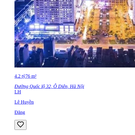
4.2
tỷ
76
m²
Đường Quốc lộ 32, Ô Diên, Hà Nội
LH
Lê Huyền
Đăng