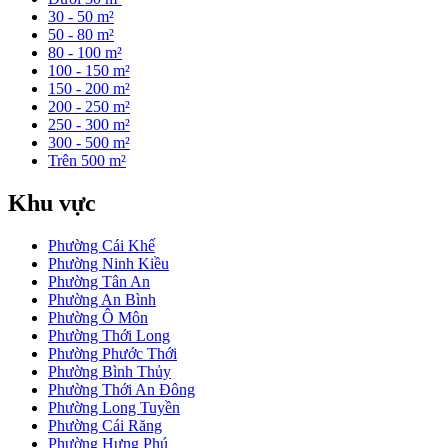
30 - 50 m²
50 - 80 m²
80 - 100 m²
100 - 150 m²
150 - 200 m²
200 - 250 m²
250 - 300 m²
300 - 500 m²
Trên 500 m²
Khu vực
Phường Cái Khế
Phường Ninh Kiều
Phường Tân An
Phường An Bình
Phường Ô Môn
Phường Thới Long
Phường Phước Thới
Phường Bình Thủy
Phường Thới An Đông
Phường Long Tuyền
Phường Cái Răng
Phường Hưng Phú