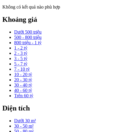
Không có kết quả nào phù hợp
Khoảng giá
Dưới 500 triệu
500 - 800 triệu
800 triệu - 1 tỷ
1 - 2 tỷ
2 - 3 tỷ
3 - 5 tỷ
5 - 7 tỷ
7 - 10 tỷ
10 - 20 tỷ
20 - 30 tỷ
30 - 40 tỷ
40 - 60 tỷ
Trên 60 tỷ
Diện tích
Dưới 30 m²
30 - 50 m²
50 - 80 m²