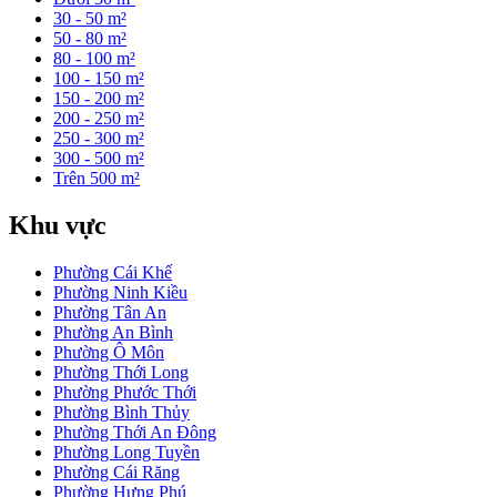
30 - 50 m²
50 - 80 m²
80 - 100 m²
100 - 150 m²
150 - 200 m²
200 - 250 m²
250 - 300 m²
300 - 500 m²
Trên 500 m²
Khu vực
Phường Cái Khế
Phường Ninh Kiều
Phường Tân An
Phường An Bình
Phường Ô Môn
Phường Thới Long
Phường Phước Thới
Phường Bình Thủy
Phường Thới An Đông
Phường Long Tuyền
Phường Cái Răng
Phường Hưng Phú