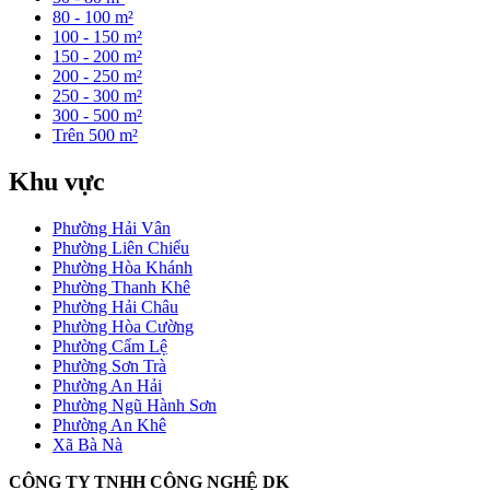
80 - 100 m²
100 - 150 m²
150 - 200 m²
200 - 250 m²
250 - 300 m²
300 - 500 m²
Trên 500 m²
Khu vực
Phường Hải Vân
Phường Liên Chiểu
Phường Hòa Khánh
Phường Thanh Khê
Phường Hải Châu
Phường Hòa Cường
Phường Cẩm Lệ
Phường Sơn Trà
Phường An Hải
Phường Ngũ Hành Sơn
Phường An Khê
Xã Bà Nà
CÔNG TY TNHH CÔNG NGHỆ DK