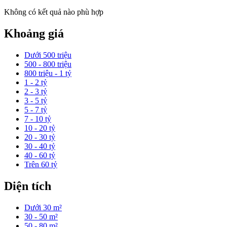
Không có kết quả nào phù hợp
Khoảng giá
Dưới 500 triệu
500 - 800 triệu
800 triệu - 1 tỷ
1 - 2 tỷ
2 - 3 tỷ
3 - 5 tỷ
5 - 7 tỷ
7 - 10 tỷ
10 - 20 tỷ
20 - 30 tỷ
30 - 40 tỷ
40 - 60 tỷ
Trên 60 tỷ
Diện tích
Dưới 30 m²
30 - 50 m²
50 - 80 m²