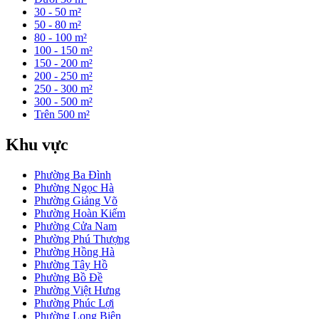
30 - 50 m²
50 - 80 m²
80 - 100 m²
100 - 150 m²
150 - 200 m²
200 - 250 m²
250 - 300 m²
300 - 500 m²
Trên 500 m²
Khu vực
Phường Ba Đình
Phường Ngọc Hà
Phường Giảng Võ
Phường Hoàn Kiếm
Phường Cửa Nam
Phường Phú Thượng
Phường Hồng Hà
Phường Tây Hồ
Phường Bồ Đề
Phường Việt Hưng
Phường Phúc Lợi
Phường Long Biên