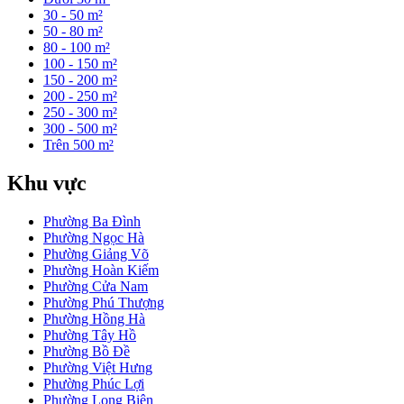
30 - 50 m²
50 - 80 m²
80 - 100 m²
100 - 150 m²
150 - 200 m²
200 - 250 m²
250 - 300 m²
300 - 500 m²
Trên 500 m²
Khu vực
Phường Ba Đình
Phường Ngọc Hà
Phường Giảng Võ
Phường Hoàn Kiếm
Phường Cửa Nam
Phường Phú Thượng
Phường Hồng Hà
Phường Tây Hồ
Phường Bồ Đề
Phường Việt Hưng
Phường Phúc Lợi
Phường Long Biên