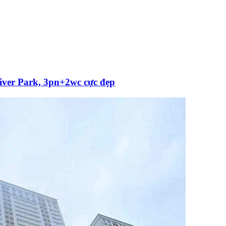
r Park, 3pn+2wc cực đẹp