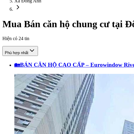
Xã Đông Anh
Mua Bán căn hộ chung cư tại Đ
Hiện có
24
tin
Phù hợp nhất
🏡BÁN CĂN HỘ CAO CẤP – Eurowindow River P