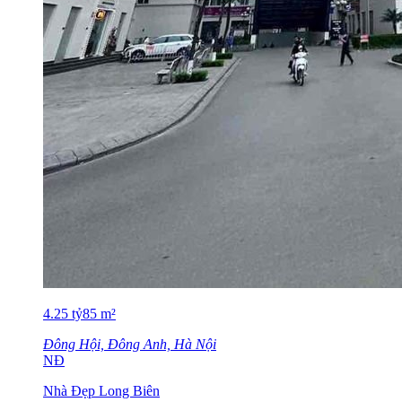
4.25
tỷ
85
m²
Đông Hội, Đông Anh, Hà Nội
NĐ
Nhà Đẹp Long Biên