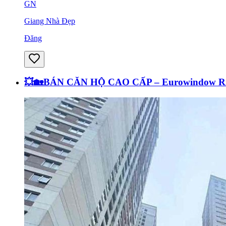
GN
Giang Nhà Đẹp
Đăng
💥🏡BÁN CĂN HỘ CAO CẤP – Eurowindow Rive