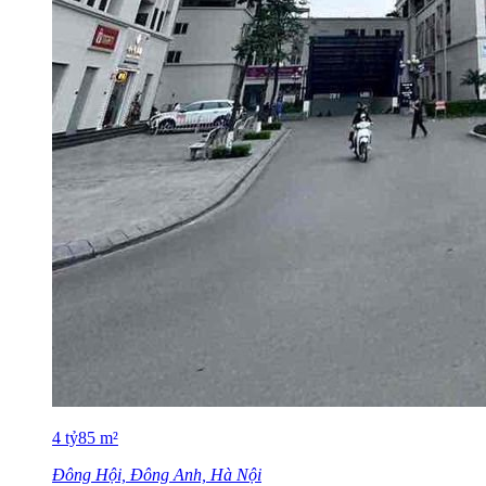
4
tỷ
85
m²
Đông Hội, Đông Anh, Hà Nội