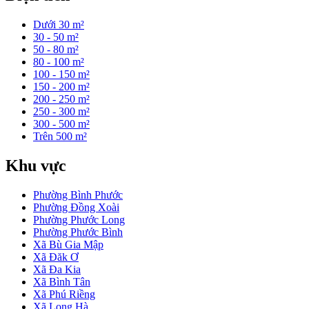
Dưới 30 m²
30 - 50 m²
50 - 80 m²
80 - 100 m²
100 - 150 m²
150 - 200 m²
200 - 250 m²
250 - 300 m²
300 - 500 m²
Trên 500 m²
Khu vực
Phường Bình Phước
Phường Đồng Xoài
Phường Phước Long
Phường Phước Bình
Xã Bù Gia Mập
Xã Đăk Ơ
Xã Đa Kia
Xã Bình Tân
Xã Phú Riềng
Xã Long Hà