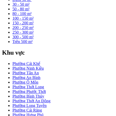
30 - 50 m²
50 - 80 m²
80 - 100 m²
100 - 150 m²
150 - 200 m²
200 - 250 m²
250 - 300 m²
300 - 500 m²
Trên 500 m²
Khu vực
Phường Cái Khế
Phường Ninh Kiều
Phường Tân An
Phường An Bình
Phường Ô Môn
Phường Thới Long
Phường Phước Thới
Phường Bình Thủy
Phường Thới An Đông
Phường Long Tuyền
Phường Cái Răng
Phường Hưng Phú