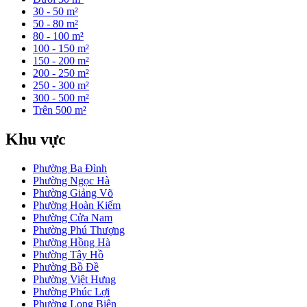
30 - 50 m²
50 - 80 m²
80 - 100 m²
100 - 150 m²
150 - 200 m²
200 - 250 m²
250 - 300 m²
300 - 500 m²
Trên 500 m²
Khu vực
Phường Ba Đình
Phường Ngọc Hà
Phường Giảng Võ
Phường Hoàn Kiếm
Phường Cửa Nam
Phường Phú Thượng
Phường Hồng Hà
Phường Tây Hồ
Phường Bồ Đề
Phường Việt Hưng
Phường Phúc Lợi
Phường Long Biên