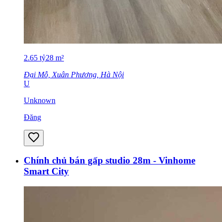
2.65
tỷ
28
m²
Đại Mỗ, Xuân Phương, Hà Nội
U
Unknown
Đăng
Chính chủ bán gấp studio 28m - Vinhome
Smart City