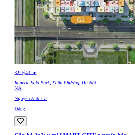
3.9
tỷ
43
m²
Imperia Sola Park, Xuân Phương, Hà Nội
NA
Nguyen Anh TU
Đăng