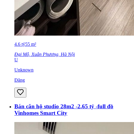
4.6
tỷ
55
m²
Đại Mỗ, Xuân Phương, Hà Nội
U
Unknown
Đăng
Bán căn hộ studio 28m2 -2.65 tỷ -full đồ
Vinhomes Smart City