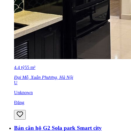
4.4
tỷ
55
m²
Đại Mỗ, Xuân Phương, Hà Nội
U
Unknown
Đăng
Bán căn hộ G2 Sola park Smart city