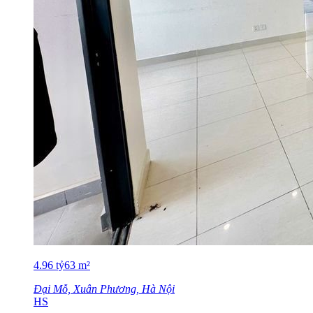
4.96
tỷ
63
m²
Đại Mỗ, Xuân Phương, Hà Nội
HS