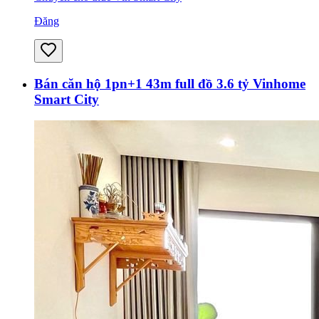
Đăng
Bán căn hộ 1pn+1 43m full đồ 3.6 tỷ Vinhome
Smart City