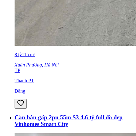
8
tỷ
115
m²
Xuân Phương, Hà Nội
TP
Thanh PT
Đăng
Cần bán gấp 2pn 55m S3 4.6 tỷ full đồ đẹp
Vinhomes Smart City