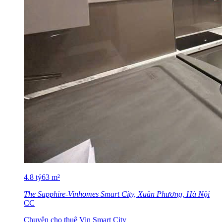
4.8
tỷ
63
m²
The Sapphire-Vinhomes Smart City, Xuân Phương, Hà Nội
CC
Chuyên cho thuê Vin Smart City