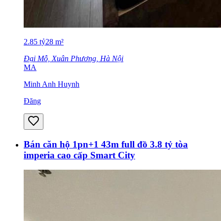
2.85
tỷ
28
m²
Đại Mỗ, Xuân Phương, Hà Nội
MA
Minh Anh Huynh
Đăng
Bán căn hộ 1pn+1 43m full đồ 3.8 tỷ tòa
imperia cao cấp Smart City