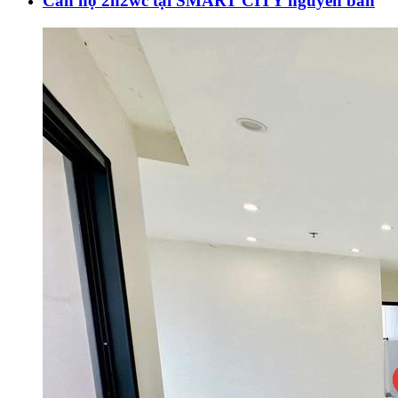
Căn hộ 2n2wc tại SMART CITY nguyên bản