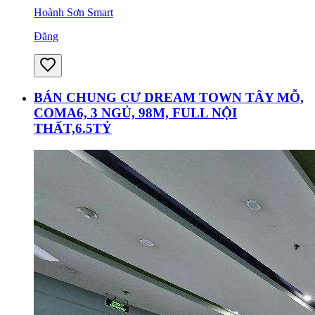
Hoành Sơn Smart
Đăng
BÁN CHUNG CƯ DREAM TOWN TÂY MỖ,
COMA6, 3 NGỦ, 98M, FULL NỘI
THẤT,6.5TỶ