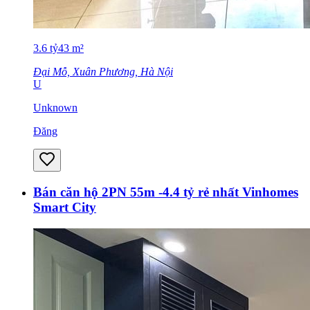
3.6
tỷ
43
m²
Đại Mỗ, Xuân Phương, Hà Nội
U
Unknown
Đăng
Bán căn hộ 2PN 55m -4.4 tỷ rẻ nhất Vinhomes
Smart City