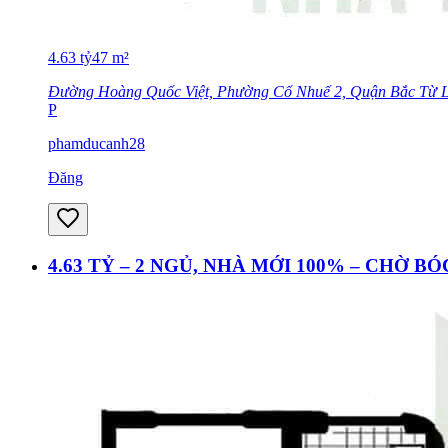
4.63
tỷ
47
m²
Đường Hoàng Quốc Việt, Phường Cổ Nhuế 2, Quận Bắc Từ L
P
phamducanh28
Đăng
4.63 TỶ – 2 NGỦ, NHÀ MỚI 100% – CHỜ B