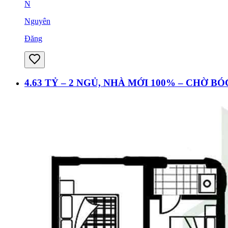
N
Nguyên
Đăng
4.63 TỶ – 2 NGỦ, NHÀ MỚI 100% – CHỜ B