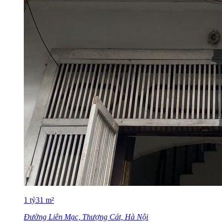
1
tỷ
31
m²
Đường Liên Mạc, Thượng Cát, Hà Nội