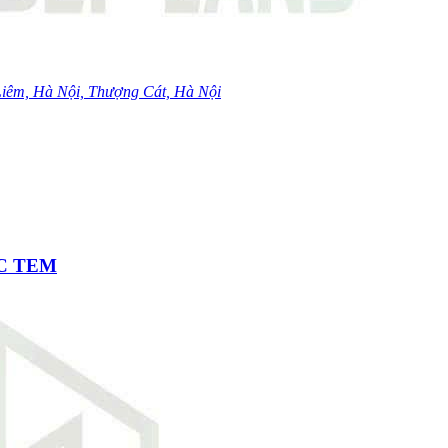
iêm, Hà Nội, Thượng Cát, Hà Nội
ÓC TEM