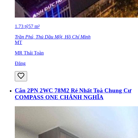
1.73
tỷ
57
m²
Trần Phú, Thủ Dầu Một, Hồ Chí Minh
MT
MR Thái Toàn
Đăng
Căn 2PN 2WC 78M2 Rẻ Nhất Toà Chung Cư
COMPASS ONE CHÁNH NGHĨA