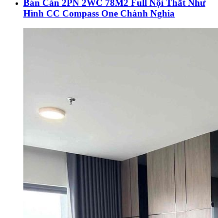
Bán Căn 2PN 2WC 78M2 Full Nội Thất Như
Hình CC Compass One Chánh Nghia