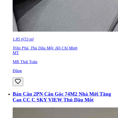
1.85
tỷ
53
m²
Trần Phú, Thủ Dầu Một, Hồ Chí Minh
MT
MR Thái Toàn
Đăng
Bán Căn 2PN Căn Góc 74M2 Nhà Mới Tầng
Cao CC C SKY VIEW Thủ Dầu Môt