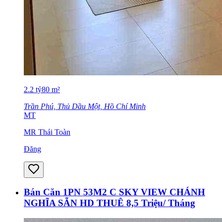
2.2
tỷ
80
m²
Trần Phú, Thủ Dầu Một, Hồ Chí Minh
MT
MR Thái Toàn
Đăng
Bán Căn 1PN 53M2 C SKY VIEW CHÁNH
NGHĨA SẴN HD THUÊ 8,5 Triệu/ Tháng