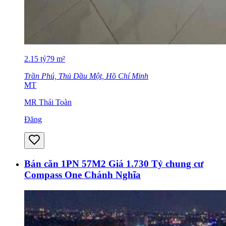
2.15
tỷ
79
m²
Trần Phú, Thủ Dầu Một, Hồ Chí Minh
MT
MR Thái Toàn
Đăng
Bán căn 1PN 57M2 Giá 1.730 Tỷ chung cư
Compass One Chánh Nghĩa