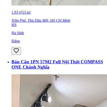
1.93
tỷ
53
m²
Trần Phú, Thủ Dầu Một, Hồ Chí Minh
HS
Ha Sinh
Đăng
Bán Căn 1PN 57M2 Full Nội Thất COMPASS
ONE Chánh Nghĩa