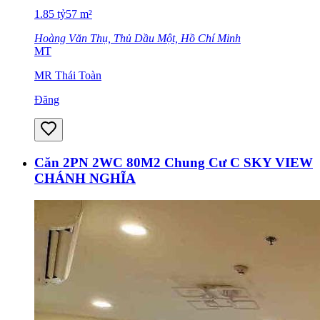
1.85
tỷ
57
m²
Hoàng Văn Thụ, Thủ Dầu Một, Hồ Chí Minh
MT
MR Thái Toàn
Đăng
Căn 2PN 2WC 80M2 Chung Cư C SKY VIEW
CHÁNH NGHĨA