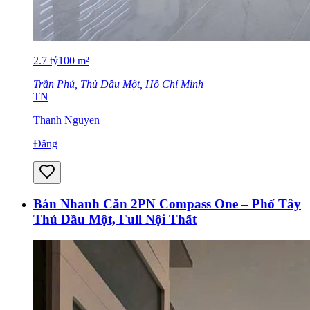
2.7
tỷ
100
m²
Trần Phú, Thủ Dầu Một, Hồ Chí Minh
TN
Thanh Nguyen
Đăng
Bán Nhanh Căn 2PN Compass One – Phố Tây
Thủ Dầu Một, Full Nội Thất