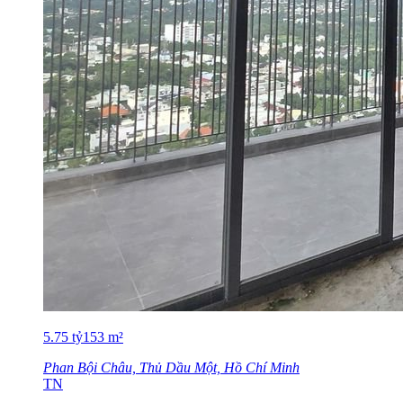
5.75
tỷ
153
m²
Phan Bội Châu, Thủ Dầu Một, Hồ Chí Minh
TN