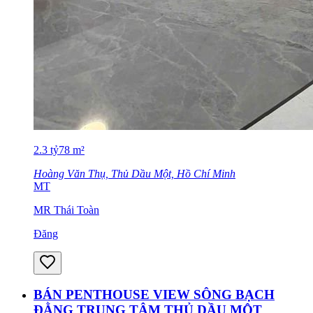
2.3
tỷ
78
m²
Hoàng Văn Thụ, Thủ Dầu Một, Hồ Chí Minh
MT
MR Thái Toàn
Đăng
BÁN PENTHOUSE VIEW SÔNG BẠCH
ĐẰNG TRUNG TÂM THỦ DẦU MỘT