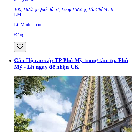
100, Đường Quốc lộ 51, Long Hương, Hồ Chí Minh
LM
Lê Minh Thành
Đăng
Căn Hộ cao cấp TP Phú Mỹ trung tâm tp. Phú
Mỹ - Lh ngay để nhận CK