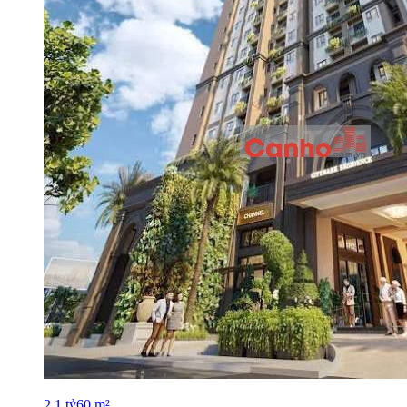
2.1
tỷ
60
m²