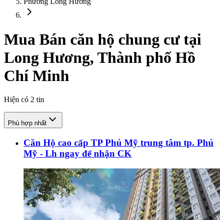
Phường Long Hương
Mua Bán căn hộ chung cư tại
Long Hương, Thành phố Hồ
Chí Minh
Hiện có
2
tin
Phù hợp nhất
Căn Hộ cao cấp TP Phú Mỹ trung tâm tp. Phú
Mỹ - Lh ngay để nhận CK