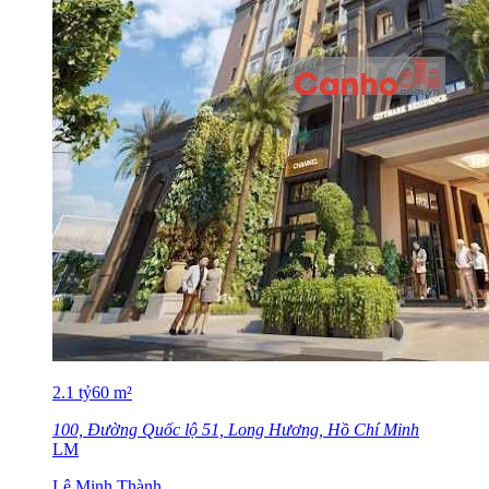
2.1
tỷ
60
m²
100, Đường Quốc lộ 51, Long Hương, Hồ Chí Minh
LM
Lê Minh Thành