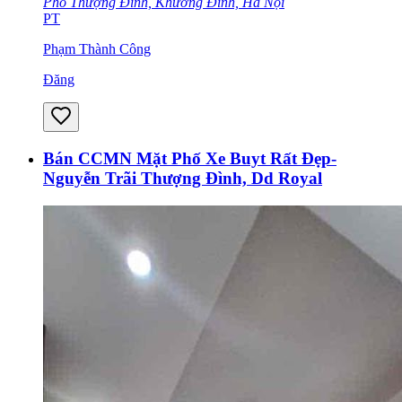
Phố Thượng Đình, Khương Đình, Hà Nội
PT
Phạm Thành Công
Đăng
Bán CCMN Mặt Phố Xe Buyt Rất Đẹp-
Nguyễn Trãi Thượng Đình, Dd Royal