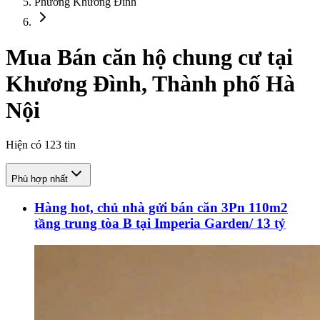
Phường Khương Đình
Mua Bán căn hộ chung cư tại
Khương Đình, Thành phố Hà
Nội
Hiện có
123
tin
Phù hợp nhất
Hàng hot, chủ nhà gửi bán căn 3Pn 110m2
tầng trung tòa B tại Imperia Garden/ 13 tỷ