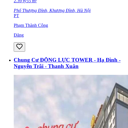
2.39
tỷ
55
m²
Phố Thượng Đình, Khương Đình, Hà Nội
PT
Phạm Thành Công
Đăng
Chung Cư ĐỘNG LỰC TOWER - Hạ Đình -
Nguyễn Trãi - Thanh Xuân