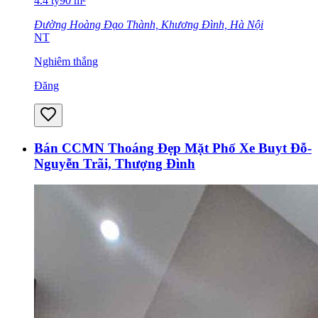
4.4
tỷ
90
m²
Đường Hoàng Đạo Thành, Khương Đình, Hà Nội
NT
Nghiêm thắng
Đăng
Bán CCMN Thoáng Đẹp Mặt Phố Xe Buyt Đỗ-
Nguyễn Trãi, Thượng Đình