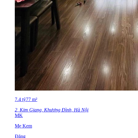
7.4
tỷ
77
m²
2, Kim Giang, Khương Đình, Hà Nội
MK
Mẹ Kem
Đăng