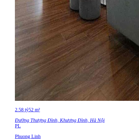
2.58
tỷ
52
m²
Đường Thượng Đình, Khương Đình, Hà Nội
PL
Phuong Linh