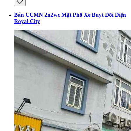
Bán CCMN 2n2wc Mặt Phố Xe Buyt Đối Diện
Royal City