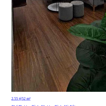
2.55
tỷ
52
m²