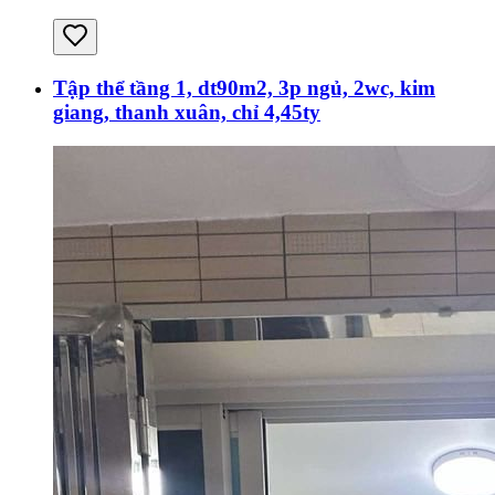
Tập thể tầng 1, dt90m2, 3p ngủ, 2wc, kim
giang, thanh xuân, chỉ 4,45ty