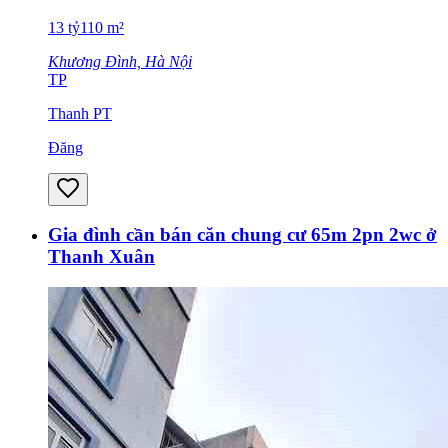
13
tỷ
110
m²
Khương Đình, Hà Nội
TP
Thanh PT
Đăng
Gia đình cần bán căn chung cư 65m 2pn 2wc ở
Thanh Xuân