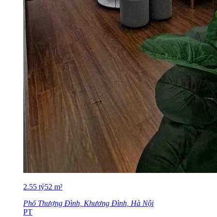
2.55
tỷ
52
m²
Phố Thượng Đình, Khương Đình, Hà Nội
PT