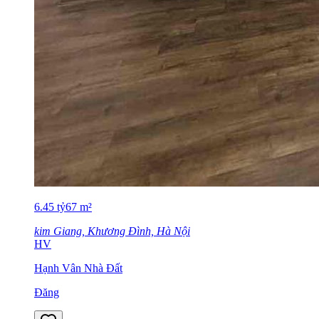
6.45
tỷ
67
m²
kim Giang, Khương Đình, Hà Nội
HV
Hạnh Vân Nhà Đất
Đăng