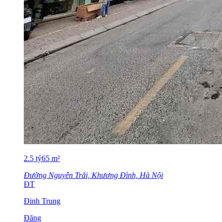
2.5
tỷ
65
m²
Đường Nguyễn Trãi, Khương Đình, Hà Nội
ĐT
Đinh Trung
Đăng