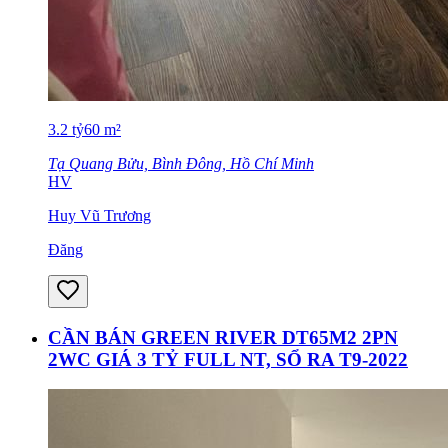
3.2
tỷ
60
m²
Tạ Quang Bửu, Bình Đông, Hồ Chí Minh
HV
Huy Vũ Trương
Đăng
CẦN BÁN GREEN RIVER DT65M2 2PN
2WC GIÁ 3 TỶ FULL NT, SỔ RA T9-2022