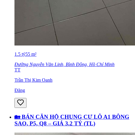
1.5
tỷ
55
m²
Đường Nguyễn Văn Linh, Bình Đông, Hồ Chí Minh
TT
Trần Thị Kim Oanh
Đăng
🏡 BÁN CĂN HỘ CHUNG CƯ LÔ A1 BÔNG
SAO, P5, Q8 – GIÁ 3.2 TỶ (TL)