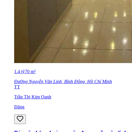
1.4
tỷ
70
m²
Đường Nguyễn Văn Linh, Bình Đông, Hồ Chí Minh
TT
Trần Thị Kim Oanh
Đăng