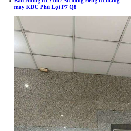
Bán chung cư 71m2 Sổ hồng riêng có thang
máy KDC Phú Lợi P7 Q8