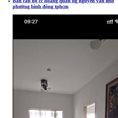
Bán căn hộ cc hoàng quân đg nguyễn văn linh
phường bình đông tphcm