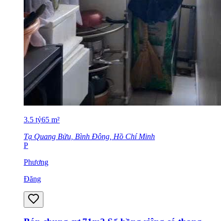
3.5
tỷ
65
m²
Tạ Quang Bửu, Bình Đông, Hồ Chí Minh
P
Phương
Đăng