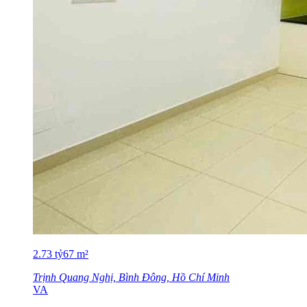
2.73
tỷ
67
m²
Trịnh Quang Nghị, Bình Đông, Hồ Chí Minh
VA