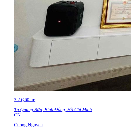
3.2
tỷ
60
m²
Tạ Quang Bửu, Bình Đông, Hồ Chí Minh
CN
Cuong Nguyen