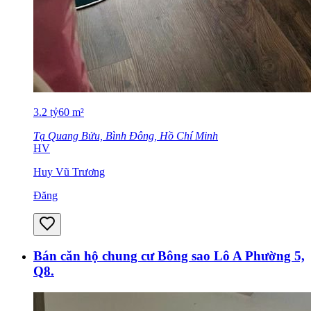
3.2
tỷ
60
m²
Tạ Quang Bửu, Bình Đông, Hồ Chí Minh
HV
Huy Vũ Trương
Đăng
Bán căn hộ chung cư Bông sao Lô A Phường 5,
Q8.