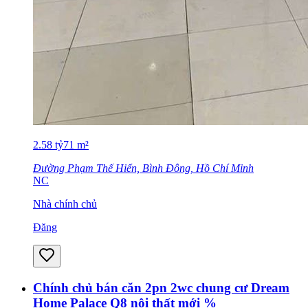
2.58
tỷ
71
m²
Đường Phạm Thế Hiển, Bình Đông, Hồ Chí Minh
NC
Nhà chính chủ
Đăng
Chính chủ bán căn 2pn 2wc chung cư Dream
Home Palace Q8 nội thất mới %