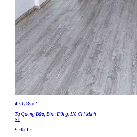
4.3
tỷ
68
m²
Tạ Quang Bửu, Bình Đông, Hồ Chí Minh
SL
Stella Le