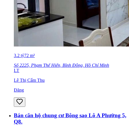
3.2
tỷ
72
m²
Số 2225, Phạm Thế Hiển, Bình Đông, Hồ Chí Minh
LT
Lê Thị Cẩm Thu
Đăng
Bán căn hộ chung cư Bông sao Lô A Phường 5,
Q8.