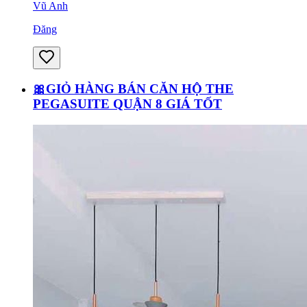
Vũ Anh
Đăng
🎀GIỎ HÀNG BÁN CĂN HỘ THE
PEGASUITE QUẬN 8 GIÁ TỐT