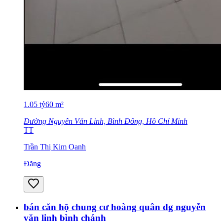
1.05
tỷ
60
m²
Đường Nguyễn Văn Linh, Bình Đông, Hồ Chí Minh
TT
Trần Thị Kim Oanh
Đăng
bán căn hộ chung cư hoàng quân đg nguyễn
văn linh bình chánh