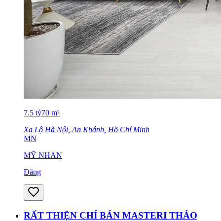
7.5
tỷ
70
m²
Xa Lộ Hà Nội, An Khánh, Hồ Chí Minh
MN
MỸ NHAN
Đăng
RẤT THIỆN CHÍ BÁN MASTERI THẢO