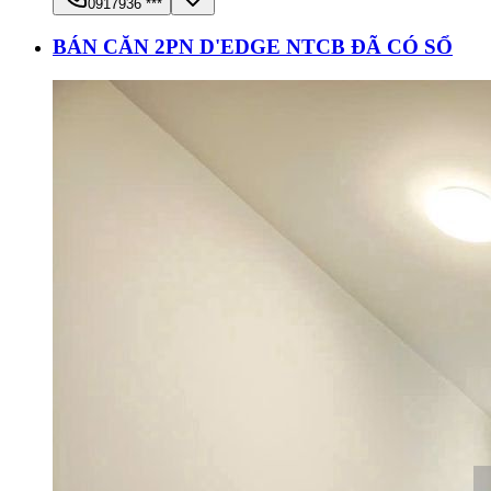
0917936 ***
BÁN CĂN 2PN D'EDGE NTCB ĐÃ CÓ SỔ