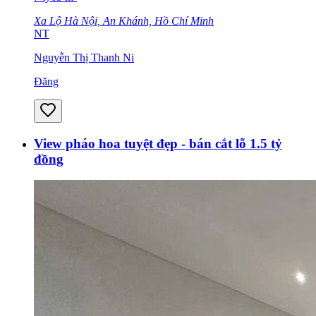
Xa Lộ Hà Nội, An Khánh, Hồ Chí Minh
NT
Nguyễn Thị Thanh Ni
Đăng
View pháo hoa tuyệt đẹp - bán cắt lỗ 1.5 tỷ
đồng