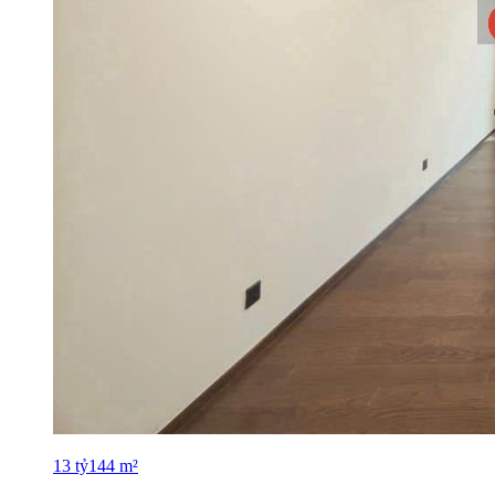
13
tỷ
144
m²