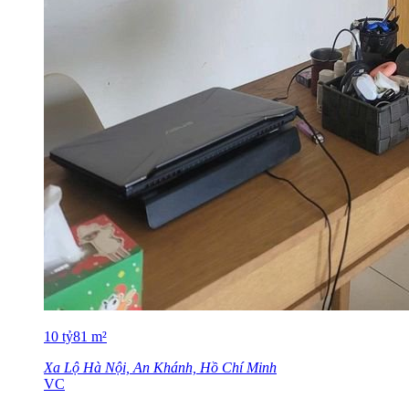
10
tỷ
81
m²
Xa Lộ Hà Nội, An Khánh, Hồ Chí Minh
VC