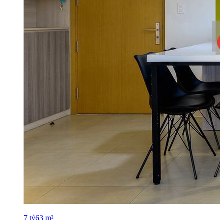
7
tỷ
63
m²