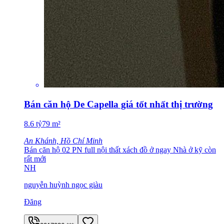
Bán căn hộ De Capella giá tốt nhất thị trường
8.6
tỷ
79
m²
An Khánh, Hồ Chí Minh
Bán căn hộ 02 PN full nội thất xách đồ ở ngay Nhà ở kỹ còn
rất mới
NH
nguyễn huỳnh ngọc giàu
Đăng