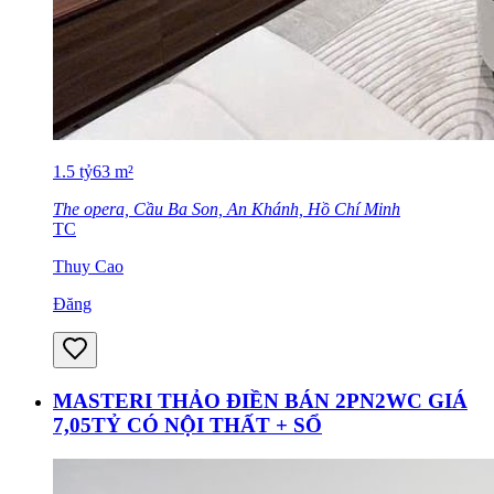
1.5
tỷ
63
m²
The opera, Cầu Ba Son, An Khánh, Hồ Chí Minh
TC
Thuy Cao
Đăng
MASTERI THẢO ĐIỀN BÁN 2PN2WC GIÁ
7,05TỶ CÓ NỘI THẤT + SỔ