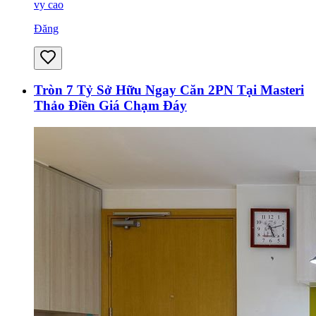
vy cao
Đăng
Tròn 7 Tỷ Sở Hữu Ngay Căn 2PN Tại Masteri
Thảo Điền Giá Chạm Đáy