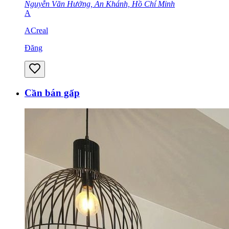
Nguyễn Văn Hưởng, An Khánh, Hồ Chí Minh
A
ACreal
Đăng
Cần bán gấp