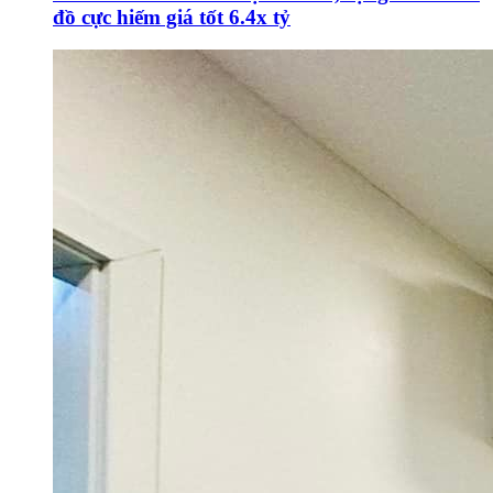
đồ cực hiếm giá tốt 6.4x tỷ