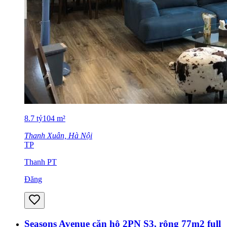
8.7
tỷ
104
m²
Thanh Xuân, Hà Nội
TP
Thanh PT
Đăng
Seasons Avenue căn hộ 2PN S3, rộng 77m2 full