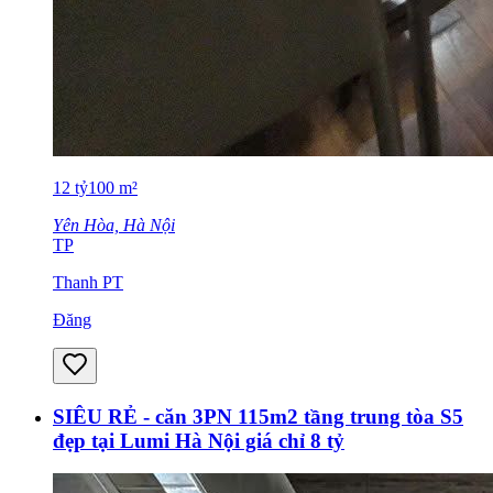
12
tỷ
100
m²
Yên Hòa, Hà Nội
TP
Thanh PT
Đăng
SIÊU RẺ - căn 3PN 115m2 tầng trung tòa S5
đẹp tại Lumi Hà Nội giá chỉ 8 tỷ