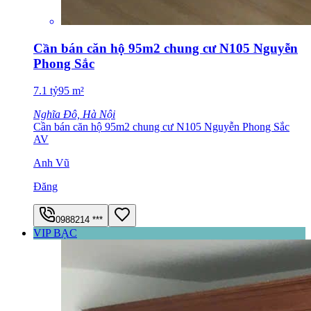
Cần bán căn hộ 95m2 chung cư N105 Nguyễn
Phong Sắc
7.1
tỷ
95
m²
Nghĩa Đô, Hà Nội
Cần bán căn hộ 95m2 chung cư N105 Nguyễn Phong Sắc
AV
Anh Vũ
Đăng
0988214 ***
VIP BẠC