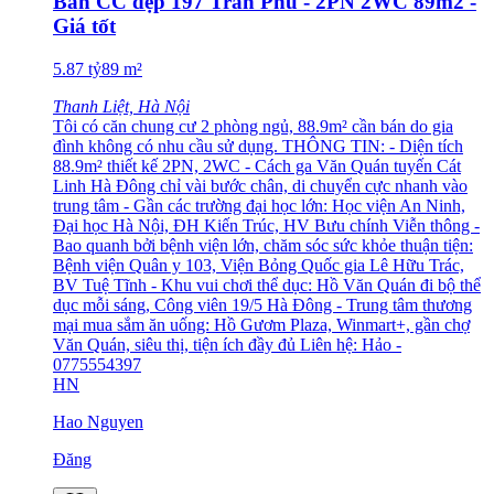
Bán CC đẹp 197 Trần Phú - 2PN 2WC 89m2 -
Giá tốt
5.87
tỷ
89
m²
Thanh Liệt, Hà Nội
Tôi có căn chung cư 2 phòng ngủ, 88.9m² cần bán do gia
đình không có nhu cầu sử dụng. THÔNG TIN: - Diện tích
88.9m² thiết kế 2PN, 2WC - Cách ga Văn Quán tuyến Cát
Linh Hà Đông chỉ vài bước chân, di chuyển cực nhanh vào
trung tâm - Gần các trường đại học lớn: Học viện An Ninh,
Đại học Hà Nội, ĐH Kiến Trúc, HV Bưu chính Viễn thông -
Bao quanh bởi bệnh viện lớn, chăm sóc sức khỏe thuận tiện:
Bệnh viện Quân y 103, Viện Bỏng Quốc gia Lê Hữu Trác,
BV Tuệ Tĩnh - Khu vui chơi thể dục: Hồ Văn Quán đi bộ thể
dục mỗi sáng, Công viên 19/5 Hà Đông - Trung tâm thương
mại mua sắm ăn uống: Hồ Gươm Plaza, Winmart+, gần chợ
Văn Quán, siêu thị, tiện ích đầy đủ Liên hệ: Hảo -
0775554397
HN
Hao Nguyen
Đăng