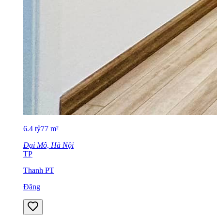
6.4
tỷ
77
m²
Đại Mỗ, Hà Nội
TP
Thanh PT
Đăng