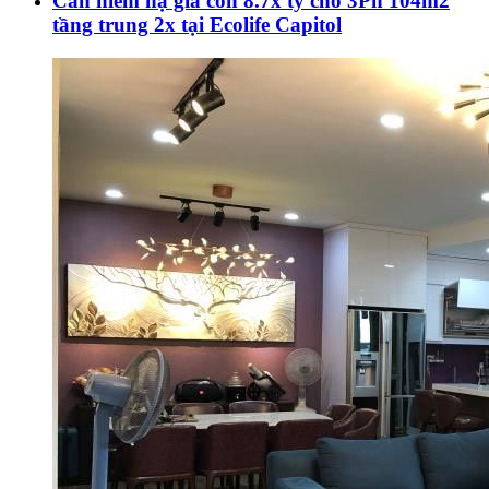
Căn hiếm hạ giá còn 8.7x tỷ cho 3Pn 104m2
tầng trung 2x tại Ecolife Capitol