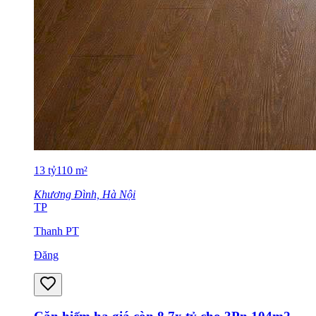
13
tỷ
110
m²
Khương Đình, Hà Nội
TP
Thanh PT
Đăng