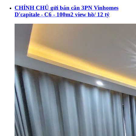
CHÍNH CHỦ gửi bán căn 3PN Vinhomes
D'capitale - C6 - 100m2 view hồ/ 12 tỷ