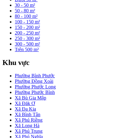
30 - 50 m²
50 - 80 m²
80 - 100 m²
100 - 150 m²
150 - 200 m²
200 - 250 m²
250 - 300 m²
300 - 500 m²
Trên 500 m²
Khu vực
Phường Bình Phước
Phường Đồng Xoài
Phường Phước Long
Phường Phước Bình
Xã Bù Gia Mập
Xã Đăk Ơ
Xã Đa Kia
Xã Bình Tân
Xã Phú Riềng
Xã Long Hà
Xã Phú Trung
Xã Phú Nghĩa