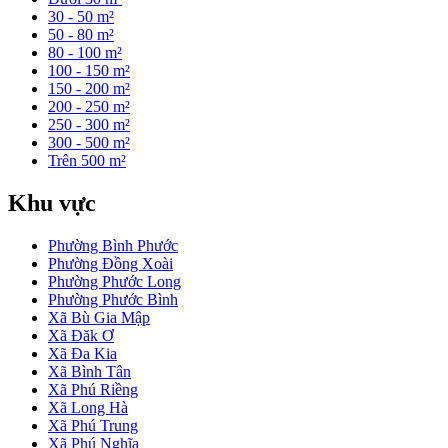
30 - 50 m²
50 - 80 m²
80 - 100 m²
100 - 150 m²
150 - 200 m²
200 - 250 m²
250 - 300 m²
300 - 500 m²
Trên 500 m²
Khu vực
Phường Bình Phước
Phường Đồng Xoài
Phường Phước Long
Phường Phước Bình
Xã Bù Gia Mập
Xã Đăk Ơ
Xã Đa Kia
Xã Bình Tân
Xã Phú Riềng
Xã Long Hà
Xã Phú Trung
Xã Phú Nghĩa