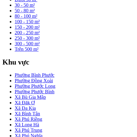
30 - 50 m²
50 - 80 m²
80 - 100 m²
100 - 150 m²
150 - 200 m²
200 - 250 m²
250 - 300 m²
300 - 500 m²
Trên 500 m²
Khu vực
Phường Bình Phước
Phường Đồng Xoài
Phường Phước Long
Phường Phước Bình
Xã Bù Gia Mập
Xã Đăk Ơ
Xã Đa Kia
Xã Bình Tân
Xã Phú Riềng
Xã Long Hà
Xã Phú Trung
Xã Phú Nghĩa