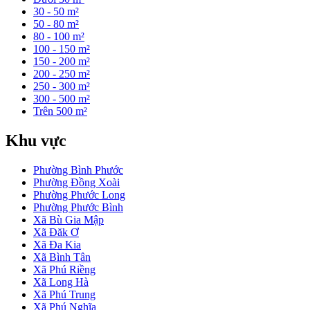
30 - 50 m²
50 - 80 m²
80 - 100 m²
100 - 150 m²
150 - 200 m²
200 - 250 m²
250 - 300 m²
300 - 500 m²
Trên 500 m²
Khu vực
Phường Bình Phước
Phường Đồng Xoài
Phường Phước Long
Phường Phước Bình
Xã Bù Gia Mập
Xã Đăk Ơ
Xã Đa Kia
Xã Bình Tân
Xã Phú Riềng
Xã Long Hà
Xã Phú Trung
Xã Phú Nghĩa