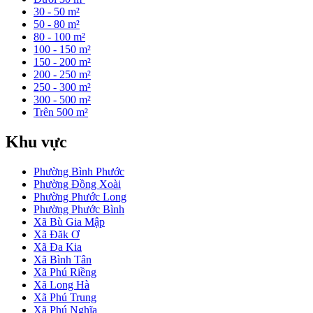
30 - 50 m²
50 - 80 m²
80 - 100 m²
100 - 150 m²
150 - 200 m²
200 - 250 m²
250 - 300 m²
300 - 500 m²
Trên 500 m²
Khu vực
Phường Bình Phước
Phường Đồng Xoài
Phường Phước Long
Phường Phước Bình
Xã Bù Gia Mập
Xã Đăk Ơ
Xã Đa Kia
Xã Bình Tân
Xã Phú Riềng
Xã Long Hà
Xã Phú Trung
Xã Phú Nghĩa