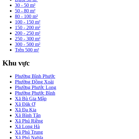
30 - 50 m²
50 - 80 m²
80 - 100 m²
100 - 150 m²
150 - 200 m²
200 - 250 m²
250 - 300 m²
300 - 500 m²
Trên 500 m²
Khu vực
Phường Bình Phước
Phường Đồng Xoài
Phường Phước Long
Phường Phước Bình
Xã Bù Gia Mập
Xã Đăk Ơ
Xã Đa Kia
Xã Bình Tân
Xã Phú Riềng
Xã Long Hà
Xã Phú Trung
Xã Phú Nghĩa