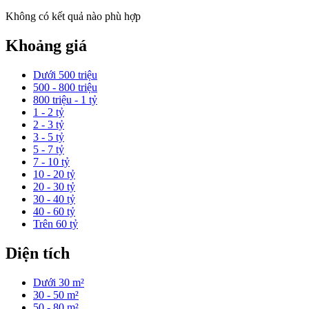
Không có kết quả nào phù hợp
Khoảng giá
Dưới 500 triệu
500 - 800 triệu
800 triệu - 1 tỷ
1 - 2 tỷ
2 - 3 tỷ
3 - 5 tỷ
5 - 7 tỷ
7 - 10 tỷ
10 - 20 tỷ
20 - 30 tỷ
30 - 40 tỷ
40 - 60 tỷ
Trên 60 tỷ
Diện tích
Dưới 30 m²
30 - 50 m²
50 - 80 m²