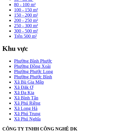
80 - 100 m²
100 - 150 m²
150 - 200 m²
200 - 250 m²
250 - 300 m²
300 - 500 m²
Trên 500 m²
Khu vực
Phường Bình Phước
Phường Đồng Xoài
Phường Phước Long
Phường Phước Bình
Xã Bù Gia Mập
Xã Đăk Ơ
Xã Đa Kia
Xã Bình Tân
Xã Phú Riềng
Xã Long Hà
Xã Phú Trung
Xã Phú Nghĩa
CÔNG TY TNHH CÔNG NGHỆ DK