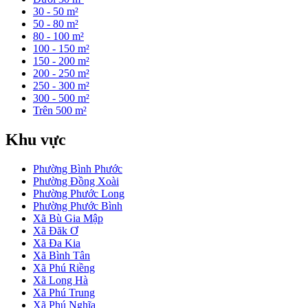
30 - 50 m²
50 - 80 m²
80 - 100 m²
100 - 150 m²
150 - 200 m²
200 - 250 m²
250 - 300 m²
300 - 500 m²
Trên 500 m²
Khu vực
Phường Bình Phước
Phường Đồng Xoài
Phường Phước Long
Phường Phước Bình
Xã Bù Gia Mập
Xã Đăk Ơ
Xã Đa Kia
Xã Bình Tân
Xã Phú Riềng
Xã Long Hà
Xã Phú Trung
Xã Phú Nghĩa