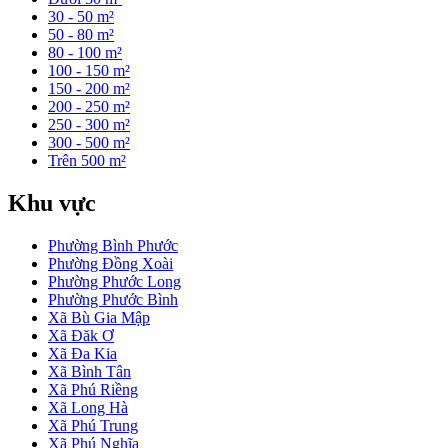
30 - 50 m²
50 - 80 m²
80 - 100 m²
100 - 150 m²
150 - 200 m²
200 - 250 m²
250 - 300 m²
300 - 500 m²
Trên 500 m²
Khu vực
Phường Bình Phước
Phường Đồng Xoài
Phường Phước Long
Phường Phước Bình
Xã Bù Gia Mập
Xã Đăk Ơ
Xã Đa Kia
Xã Bình Tân
Xã Phú Riềng
Xã Long Hà
Xã Phú Trung
Xã Phú Nghĩa