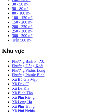
30 - 50 m²
50 - 80 m²
80 - 100 m²
100 - 150 m²
150 - 200 m²
200 - 250 m²
250 - 300 m²
300 - 500 m²
Trên 500 m²
Khu vực
Phường Bình Phước
Phường Đồng Xoài
Phường Phước Long
Phường Phước Bình
Xã Bù Gia Mập
Xã Đăk Ơ
Xã Đa Kia
Xã Bình Tân
Xã Phú Riềng
Xã Long Hà
Xã Phú Trung
Xã Phú Nghĩa