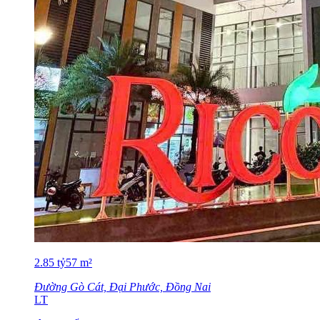
2.85
tỷ
57
m²
Đường Gò Cát, Đại Phước, Đồng Nai
LT