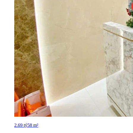
2.69
tỷ
58
m²