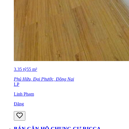
3.35
tỷ
55
m²
Phú Hữu, Đại Phước, Đồng Nai
LP
Linh Phạm
Đăng
BÁN CĂN HỘ CHUNG CƯ RICCA