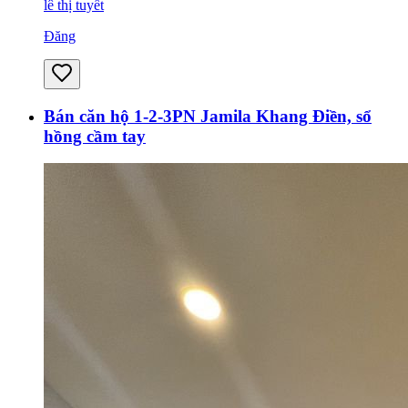
lê thị tuyết
Đăng
Bán căn hộ 1-2-3PN Jamila Khang Điền, sổ
hồng cầm tay