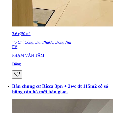
3.6
tỷ
50
m²
Võ Chí Công, Đại Phước, Đồng Nai
PV
PHẠM VĂN TÂM
Đăng
Bán chung cư Ricca 3pn + 3wc dt 115m2 có sổ
hồng căn hộ mới bàn giao.