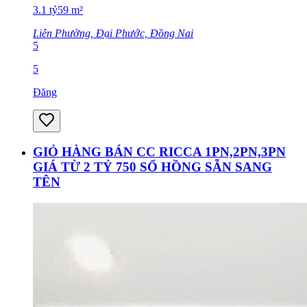
3.1
tỷ
59
m²
Liên Phường, Đại Phước, Đồng Nai
5
5
Đăng
GIỎ HÀNG BÁN CC RICCA 1PN,2PN,3PN
GIÁ TỪ 2 TỶ 750 SỔ HỒNG SẴN SANG
TÊN