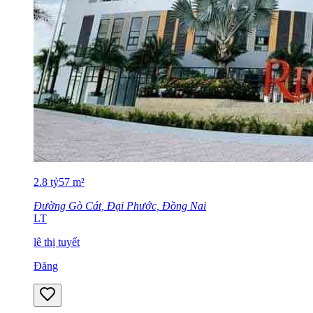
2.8
tỷ
57
m²
Đường Gò Cát, Đại Phước, Đồng Nai
LT
lê thị tuyết
Đăng