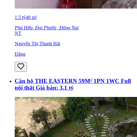
1.5
tỷ
40
m²
Phú Hữu, Đại Phước, Đồng Nai
NT
Nguyễn Thị Thanh Hải
Đăng
Căn hộ THE EASTERN 59M² 1PN 1WC Full
nội thất Giá bán: 3.1 tỷ