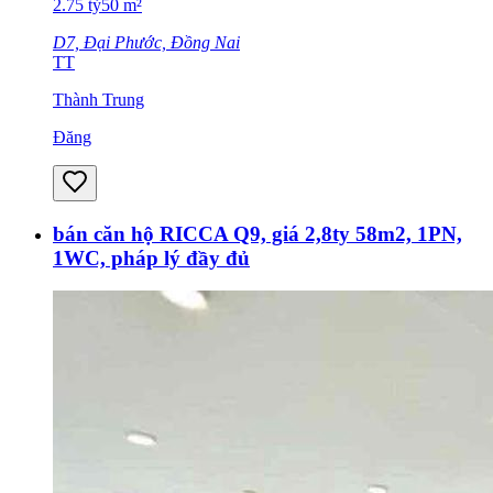
2.75
tỷ
50
m²
D7, Đại Phước, Đồng Nai
TT
Thành Trung
Đăng
bán căn hộ RICCA Q9, giá 2,8ty 58m2, 1PN,
1WC, pháp lý đầy đủ