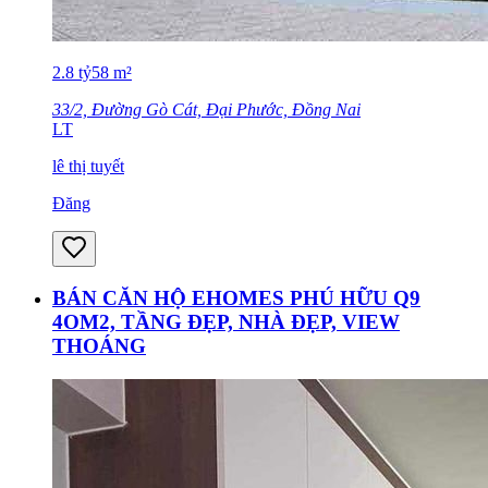
2.8
tỷ
58
m²
33/2, Đường Gò Cát, Đại Phước, Đồng Nai
LT
lê thị tuyết
Đăng
BÁN CĂN HỘ EHOMES PHÚ HỮU Q9
4OM2, TẦNG ĐẸP, NHÀ ĐẸP, VIEW
THOÁNG