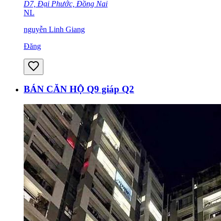
D7, Đại Phước, Đồng Nai
NL
nguyễn Linh Giang
Đăng
BÁN CĂN HỘ Q9 giáp Q2