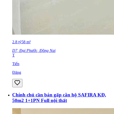
2.8
tỷ
58
m²
D7, Đại Phước, Đồng Nai
T
Tiến
Đăng
Chính chủ cần bán gấp căn hộ SAFIRA KĐ,
50m2 1+1PN Full nội thất