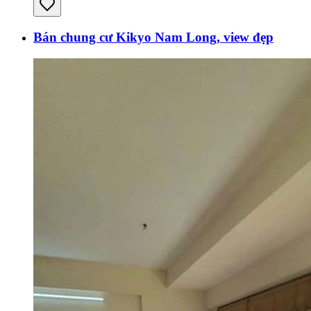
Bán chung cư Kikyo Nam Long, view đẹp