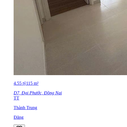
4.55
tỷ
115
m²
D7, Đại Phước, Đồng Nai
TT
Thành Trung
Đăng